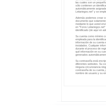
las cuales son un pequeño
sólo contienen un identific
automáticamente asignada 
Leitariegos.net" y se empl
Además podemos crear cook
documento que solamente s
mediante lo que usted enví
en "Foros Leitariegos.net
identificado (de aquí en a
Su cuenta como mínimo con
empleada para la identific
información de su cuenta e
instalados. Cualquier info
durante el proceso de regis
qué información en su cuen
generados automáticament
Su contraseña está encrip
diferentes websites. Su co
ninguna circunstancia ning
contraseña de su cuenta, p
nombre de usuario y su em