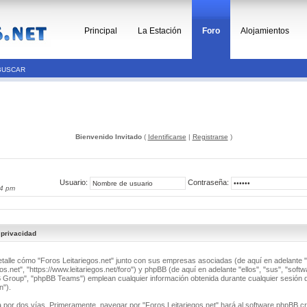
Principal
La Estación
Foro
Alojamientos
BUSCAR
Bienvenido Invitado
(
Identificarse
|
Registrarse
)
Usuario:
Contraseña:
14 pm
 privacidad
detalle cómo "Foros Leitariegos.net" junto con sus empresas asociadas (de aquí en adelante "
os.net", "https://www.leitariegos.net/foro") y phpBB (de aquí en adelante "ellos", "sus", "soft
roup", "phpBB Teams") emplean cualquier información obtenida durante cualquier sesión d
n").
a por dos vías. Primeramente, navegar por "Foros Leitariegos.net" hará al software phpBB c