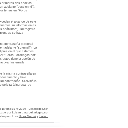
s primeras dos cookies
en adelante "session-id"),
por temas en "Foros
xceden el alcance de este
tenemos su información es
s anónimos"), su registro
 mientras se haya
una contraseña personal
en adelante "su email"). La
el país en el que estamos
or "Foros Leitariegos.net"
o, usted tiene la opción de
activar los emails
ee la misma contraseña en
idadosamente y bajo
su contraseña. Si olvidó la
 solicitará ingresar su
d By
phpBB
© 2026 - Leitariegos.net
icado por
Luisan
para
Leitariegos.net
al español por
Huan Manwë
y
Luisan