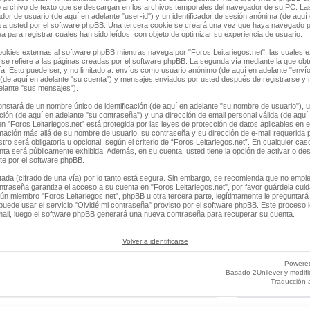
 archivo de texto que se descargan en los archivos temporales del navegador de su PC. La
ador de usuario (de aquí en adelante "user-id") y un identificador de sesión anónima (de aquí 
a usted por el software phpBB. Una tercera cookie se creará una vez que haya navegado 
ea para registrar cuales han sido leídos, con objeto de optimizar su experiencia de usuario.
ies externas al software phpBB mientras navega por "Foros Leitariegos.net", las cuales e
e refiere a las páginas creadas por el software phpBB. La segunda vía mediante la que ob
a. Esto puede ser, y no limitado a: envíos como usuario anónimo (de aquí en adelante "envío
" (de aquí en adelante "su cuenta") y mensajes enviados por usted después de registrarse y
delante "sus mensajes").
stará de un nombre único de identificación (de aquí en adelante "su nombre de usuario"), 
ación (de aquí en adelante "su contraseña") y una dirección de email personal válida (de aquí 
n "Foros Leitariegos.net" está protegida por las leyes de protección de datos aplicables en 
rmación más allá de su nombre de usuario, su contraseña y su dirección de e-mail requerida p
tro será obligatoria u opcional, según el criterio de “Foros Leitariegos.net”. En cualquier cas
ta será públicamente exhibida. Además, en su cuenta, usted tiene la opción de activar o des
e por el software phpBB.
tada (cifrado de una vía) por lo tanto está segura. Sin embargo, se recomienda que no empl
ntraseña garantiza el acceso a su cuenta en "Foros Leitariegos.net", por favor guárdela cu
ún miembro "Foros Leitariegos.net", phpBB u otra tercera parte, legítimamente le preguntará 
uede usar el servicio "Olvidé mi contraseña" provisto por el software phpBB. Este proceso le
ail, luego el software phpBB generará una nueva contraseña para recuperar su cuenta.
Volver a identificarse
Powere
Basado 2Unilever y modif
Traducción 