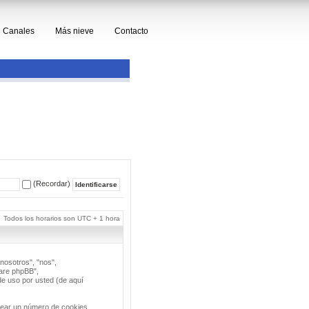
Canales
Más nieve
Contacto
(Recordar)
Todos los horarios son UTC + 1 hora
nosotros", "nos",
ware phpBB",
e uso por usted (de aquí
rear un número de cookies,