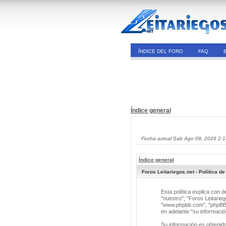
ÍNDICE DEL FORO
FAQ
Índice general
Fecha actual Sab Ago 08, 2026 2:
Índice general
Foros Leitariegos.net - Política de
Esta política explica con 
"nuestro", "Foros Leitarieg
"www.phpbb.com", "phpBB G
en adelante "su informació
Su información es obtenid