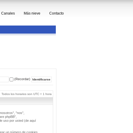
Canales
Más nieve
Contacto
(Recordar)
Todos los horarios son UTC + 1 hora
nosotros", "nos",
ware phpBB",
e uso por usted (de aquí
rear un número de cookies,