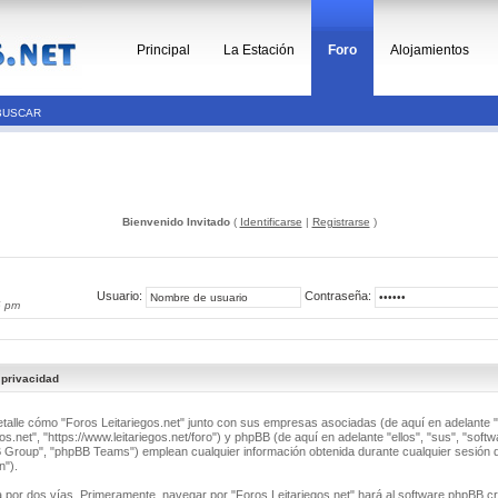
Principal
La Estación
Foro
Alojamientos
BUSCAR
Bienvenido Invitado
(
Identificarse
|
Registrarse
)
Usuario:
Contraseña:
6 pm
 privacidad
detalle cómo "Foros Leitariegos.net" junto con sus empresas asociadas (de aquí en adelante "
os.net", "https://www.leitariegos.net/foro") y phpBB (de aquí en adelante "ellos", "sus", "soft
roup", "phpBB Teams") emplean cualquier información obtenida durante cualquier sesión d
n").
a por dos vías. Primeramente, navegar por "Foros Leitariegos.net" hará al software phpBB c