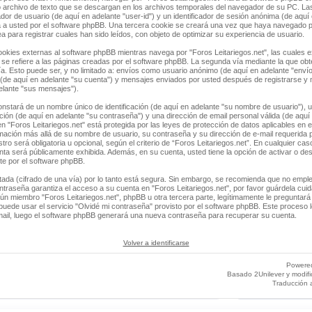
 archivo de texto que se descargan en los archivos temporales del navegador de su PC. La
ador de usuario (de aquí en adelante "user-id") y un identificador de sesión anónima (de aquí 
a usted por el software phpBB. Una tercera cookie se creará una vez que haya navegado 
ea para registrar cuales han sido leídos, con objeto de optimizar su experiencia de usuario.
ies externas al software phpBB mientras navega por "Foros Leitariegos.net", las cuales e
e refiere a las páginas creadas por el software phpBB. La segunda vía mediante la que ob
a. Esto puede ser, y no limitado a: envíos como usuario anónimo (de aquí en adelante "envío
" (de aquí en adelante "su cuenta") y mensajes enviados por usted después de registrarse y
delante "sus mensajes").
stará de un nombre único de identificación (de aquí en adelante "su nombre de usuario"), 
ación (de aquí en adelante "su contraseña") y una dirección de email personal válida (de aquí 
n "Foros Leitariegos.net" está protegida por las leyes de protección de datos aplicables en 
rmación más allá de su nombre de usuario, su contraseña y su dirección de e-mail requerida p
tro será obligatoria u opcional, según el criterio de “Foros Leitariegos.net”. En cualquier cas
ta será públicamente exhibida. Además, en su cuenta, usted tiene la opción de activar o des
e por el software phpBB.
tada (cifrado de una vía) por lo tanto está segura. Sin embargo, se recomienda que no empl
ntraseña garantiza el acceso a su cuenta en "Foros Leitariegos.net", por favor guárdela cu
ún miembro "Foros Leitariegos.net", phpBB u otra tercera parte, legítimamente le preguntará 
uede usar el servicio "Olvidé mi contraseña" provisto por el software phpBB. Este proceso le
ail, luego el software phpBB generará una nueva contraseña para recuperar su cuenta.
Volver a identificarse
Powere
Basado 2Unilever y modif
Traducción 