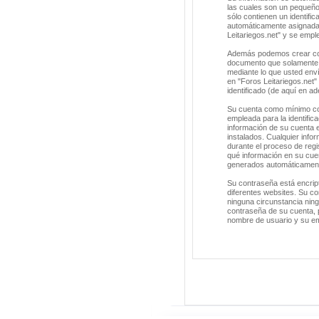
las cuales son un pequeño
sólo contienen un identific
automáticamente asignada 
Leitariegos.net" y se empl
Además podemos crear cook
documento que solamente s
mediante lo que usted enví
en "Foros Leitariegos.net
identificado (de aquí en a
Su cuenta como mínimo con
empleada para la identific
información de su cuenta e
instalados. Cualquier info
durante el proceso de regis
qué información en su cuen
generados automáticament
Su contraseña está encrip
diferentes websites. Su co
ninguna circunstancia ning
contraseña de su cuenta, p
nombre de usuario y su em