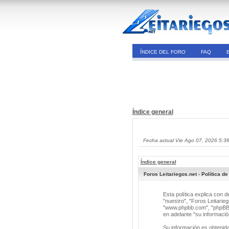
ÍNDICE DEL FORO
FAQ
Índice general
Fecha actual Vie Ago 07, 2026 5:3
Índice general
Foros Leitariegos.net - Política de
Esta política explica con 
"nuestro", "Foros Leitarieg
"www.phpbb.com", "phpBB G
en adelante "su informació
Su información es obtenid