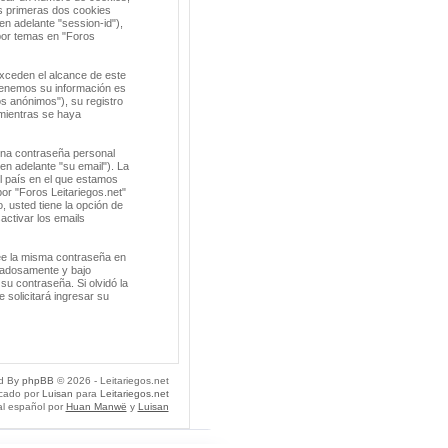
s primeras dos cookies
en adelante "session-id"),
por temas en "Foros
xceden el alcance de este
tenemos su información es
s anónimos"), su registro
 mientras se haya
una contraseña personal
en adelante "su email"). La
el país en el que estamos
or "Foros Leitariegos.net"
o, usted tiene la opción de
activar los emails
ee la misma contraseña en
idadosamente y bajo
su contraseña. Si olvidó la
 solicitará ingresar su
d By
phpBB
© 2026 - Leitariegos.net
icado por
Luisan
para
Leitariegos.net
al español por
Huan Manwë
y
Luisan