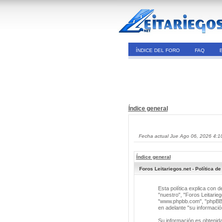
ÍNDICE DEL FORO
FAQ
Índice general
Fecha actual Jue Ago 06, 2026 4:1
Índice general
Foros Leitariegos.net - Política de
Esta política explica con 
"nuestro", "Foros Leitarieg
"www.phpbb.com", "phpBB G
en adelante "su informació
Su información es obtenid