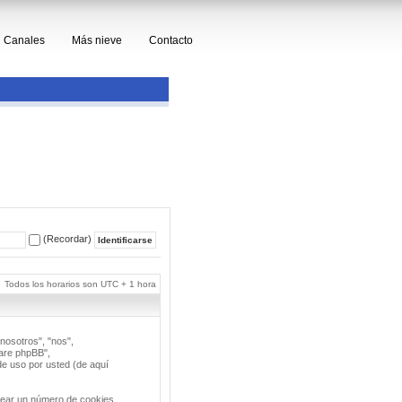
Canales
Más nieve
Contacto
(Recordar)
Todos los horarios son UTC + 1 hora
nosotros", "nos",
ware phpBB",
e uso por usted (de aquí
rear un número de cookies,