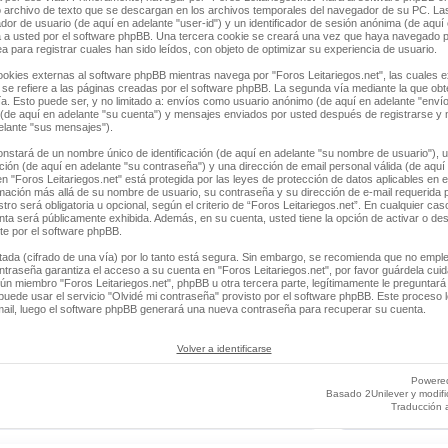
 archivo de texto que se descargan en los archivos temporales del navegador de su PC. La
ador de usuario (de aquí en adelante "user-id") y un identificador de sesión anónima (de aquí 
a usted por el software phpBB. Una tercera cookie se creará una vez que haya navegado 
ea para registrar cuales han sido leídos, con objeto de optimizar su experiencia de usuario.
ies externas al software phpBB mientras navega por "Foros Leitariegos.net", las cuales e
e refiere a las páginas creadas por el software phpBB. La segunda vía mediante la que ob
a. Esto puede ser, y no limitado a: envíos como usuario anónimo (de aquí en adelante "envío
" (de aquí en adelante "su cuenta") y mensajes enviados por usted después de registrarse y
delante "sus mensajes").
stará de un nombre único de identificación (de aquí en adelante "su nombre de usuario"), 
ación (de aquí en adelante "su contraseña") y una dirección de email personal válida (de aquí 
n "Foros Leitariegos.net" está protegida por las leyes de protección de datos aplicables en 
rmación más allá de su nombre de usuario, su contraseña y su dirección de e-mail requerida p
tro será obligatoria u opcional, según el criterio de “Foros Leitariegos.net”. En cualquier cas
ta será públicamente exhibida. Además, en su cuenta, usted tiene la opción de activar o des
e por el software phpBB.
tada (cifrado de una vía) por lo tanto está segura. Sin embargo, se recomienda que no empl
ntraseña garantiza el acceso a su cuenta en "Foros Leitariegos.net", por favor guárdela cu
ún miembro "Foros Leitariegos.net", phpBB u otra tercera parte, legítimamente le preguntará 
uede usar el servicio "Olvidé mi contraseña" provisto por el software phpBB. Este proceso le
ail, luego el software phpBB generará una nueva contraseña para recuperar su cuenta.
Volver a identificarse
Powere
Basado 2Unilever y modif
Traducción 