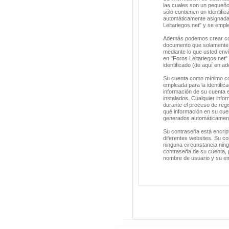
las cuales son un pequeño
sólo contienen un identific
automáticamente asignada 
Leitariegos.net" y se empl
Además podemos crear cook
documento que solamente s
mediante lo que usted enví
en "Foros Leitariegos.net
identificado (de aquí en a
Su cuenta como mínimo con
empleada para la identific
información de su cuenta e
instalados. Cualquier info
durante el proceso de regis
qué información en su cuen
generados automáticament
Su contraseña está encrip
diferentes websites. Su co
ninguna circunstancia ning
contraseña de su cuenta, p
nombre de usuario y su em