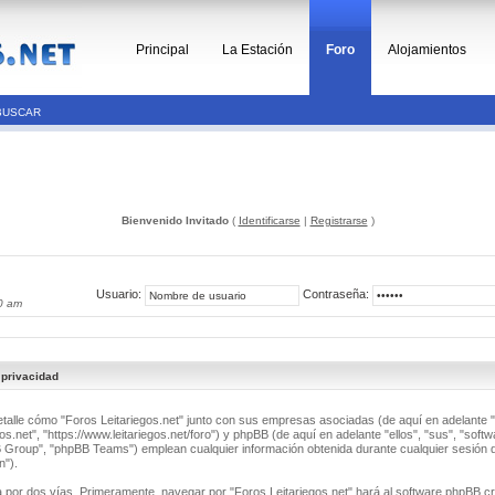
Principal
La Estación
Foro
Alojamientos
BUSCAR
Bienvenido Invitado
(
Identificarse
|
Registrarse
)
Usuario:
Contraseña:
0 am
 privacidad
detalle cómo "Foros Leitariegos.net" junto con sus empresas asociadas (de aquí en adelante "
os.net", "https://www.leitariegos.net/foro") y phpBB (de aquí en adelante "ellos", "sus", "soft
roup", "phpBB Teams") emplean cualquier información obtenida durante cualquier sesión d
n").
a por dos vías. Primeramente, navegar por "Foros Leitariegos.net" hará al software phpBB c