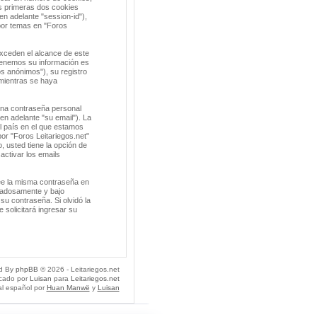
s primeras dos cookies
en adelante "session-id"),
por temas en "Foros
xceden el alcance de este
tenemos su información es
s anónimos"), su registro
 mientras se haya
una contraseña personal
en adelante "su email"). La
el país en el que estamos
or "Foros Leitariegos.net"
o, usted tiene la opción de
activar los emails
ee la misma contraseña en
idadosamente y bajo
su contraseña. Si olvidó la
 solicitará ingresar su
d By
phpBB
© 2026 - Leitariegos.net
icado por
Luisan
para
Leitariegos.net
al español por
Huan Manwë
y
Luisan