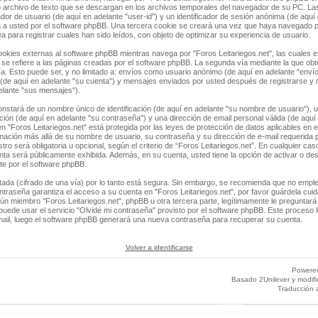
 archivo de texto que se descargan en los archivos temporales del navegador de su PC. La
ador de usuario (de aquí en adelante "user-id") y un identificador de sesión anónima (de aquí 
a usted por el software phpBB. Una tercera cookie se creará una vez que haya navegado 
ea para registrar cuales han sido leídos, con objeto de optimizar su experiencia de usuario.
ies externas al software phpBB mientras navega por "Foros Leitariegos.net", las cuales e
e refiere a las páginas creadas por el software phpBB. La segunda vía mediante la que ob
a. Esto puede ser, y no limitado a: envíos como usuario anónimo (de aquí en adelante "envío
" (de aquí en adelante "su cuenta") y mensajes enviados por usted después de registrarse y
delante "sus mensajes").
stará de un nombre único de identificación (de aquí en adelante "su nombre de usuario"), 
ación (de aquí en adelante "su contraseña") y una dirección de email personal válida (de aquí 
n "Foros Leitariegos.net" está protegida por las leyes de protección de datos aplicables en 
rmación más allá de su nombre de usuario, su contraseña y su dirección de e-mail requerida p
tro será obligatoria u opcional, según el criterio de “Foros Leitariegos.net”. En cualquier cas
ta será públicamente exhibida. Además, en su cuenta, usted tiene la opción de activar o des
e por el software phpBB.
tada (cifrado de una vía) por lo tanto está segura. Sin embargo, se recomienda que no empl
ntraseña garantiza el acceso a su cuenta en "Foros Leitariegos.net", por favor guárdela cu
ún miembro "Foros Leitariegos.net", phpBB u otra tercera parte, legítimamente le preguntará 
uede usar el servicio "Olvidé mi contraseña" provisto por el software phpBB. Este proceso le
ail, luego el software phpBB generará una nueva contraseña para recuperar su cuenta.
Volver a identificarse
Powere
Basado 2Unilever y modif
Traducción 