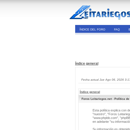
ÍNDICE DEL FORO
FAQ
Índice general
Fecha actual Jue Ago 06, 2026 3:1
Índice general
Foros Leitariegos.net - Política de
Esta política explica con 
"nuestro", "Foros Leitarieg
"www.phpbb.com", "phpBB G
en adelante "su informació
Su información es obtenid