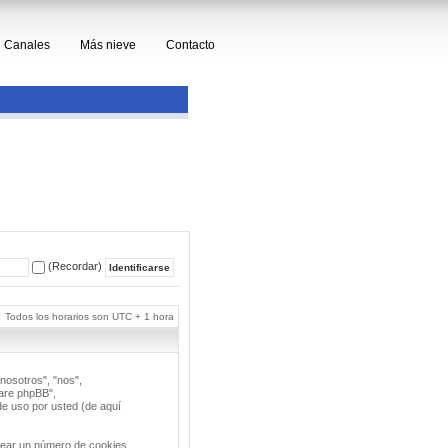
Canales
Más nieve
Contacto
(Recordar)
Todos los horarios son UTC + 1 hora
nosotros", "nos",
ware phpBB",
e uso por usted (de aquí
rear un número de cookies,