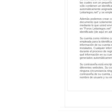
las cuales son un pequeño
sólo contienen un identific
automáticamente asignada 
Leitariegos.net" y se empl
Además podemos crear cook
documento que solamente s
mediante lo que usted enví
en "Foros Leitariegos.net
identificado (de aquí en a
Su cuenta como mínimo con
empleada para la identific
información de su cuenta e
instalados. Cualquier info
durante el proceso de regis
qué información en su cuen
generados automáticament
Su contraseña está encrip
diferentes websites. Su co
ninguna circunstancia ning
contraseña de su cuenta, p
nombre de usuario y su em