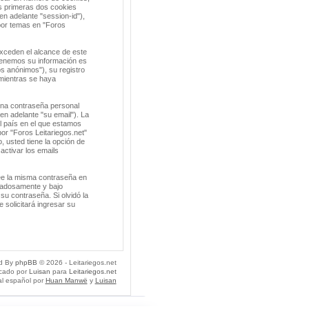
s primeras dos cookies
en adelante "session-id"),
por temas en "Foros
xceden el alcance de este
tenemos su información es
s anónimos"), su registro
 mientras se haya
una contraseña personal
en adelante "su email"). La
el país en el que estamos
or "Foros Leitariegos.net"
o, usted tiene la opción de
activar los emails
ee la misma contraseña en
idadosamente y bajo
su contraseña. Si olvidó la
 solicitará ingresar su
d By
phpBB
© 2026 - Leitariegos.net
icado por
Luisan
para
Leitariegos.net
al español por
Huan Manwë
y
Luisan