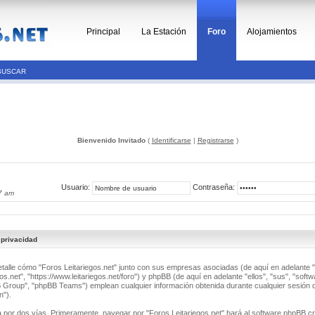
Principal
La Estación
Foro
Alojamientos
BUSCAR
Bienvenido Invitado
(
Identificarse
|
Registrarse
)
Usuario:
Contraseña:
7 am
 privacidad
detalle cómo "Foros Leitariegos.net" junto con sus empresas asociadas (de aquí en adelante "
os.net", "https://www.leitariegos.net/foro") y phpBB (de aquí en adelante "ellos", "sus", "soft
roup", "phpBB Teams") emplean cualquier información obtenida durante cualquier sesión d
n").
a por dos vías. Primeramente, navegar por "Foros Leitariegos.net" hará al software phpBB c