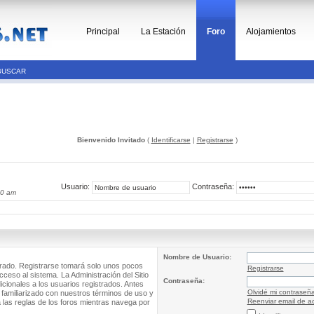
Principal
La Estación
Foro
Alojamientos
BUSCAR
Bienvenido Invitado
(
Identificarse
|
Registrarse
)
Usuario:
Contraseña:
40 am
Nombre de Usuario:
trado. Registrarse tomará solo unos pocos
Registrarse
cceso al sistema. La Administración del Sitio
Contraseña:
ionales a los usuarios registrados. Antes
Olvidé mi contraseñ
 familiarizado con nuestros términos de uso y
Reenviar email de ac
a las reglas de los foros mientras navega por