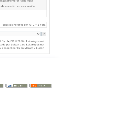
tomáticamente en cada visita
o de conexión en esta sesión
Todos los horarios son UTC + 1 hora
d By
phpBB
© 2026 - Leitariegos.net
icado por
Luisan
para
Leitariegos.net
al español por
Huan Manwë
y
Luisan
|
|