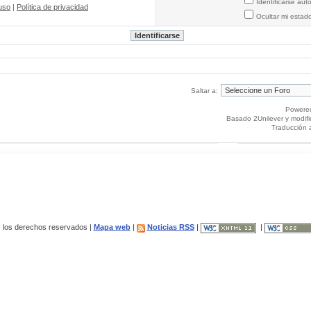
Identificarse au
uso
|
Política de privacidad
Ocultar mi estad
Saltar a:
Powere
Basado 2Unilever y modif
Traducción 
los derechos reservados |
Mapa web
|
Noticias RSS
|
|