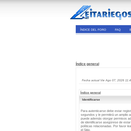
ÍNDICE DEL FORO
FAQ
Índice general
Fecha actual Vie Ago 07, 2026 11:
Índice general
Identificarse
Para autenticarse debe estar regis
segundos y le permitirá un amplio a
puede además otorgar permisos adic
de identificarse asegúrese de estar
políticas relacionadas. Por favor le
el Sitio.