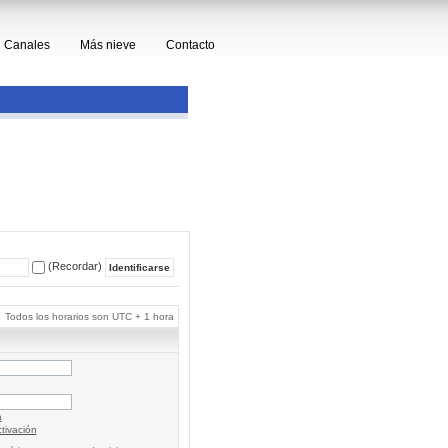
Canales
Más nieve
Contacto
(Recordar)
Todos los horarios son UTC + 1 hora
a
tivación