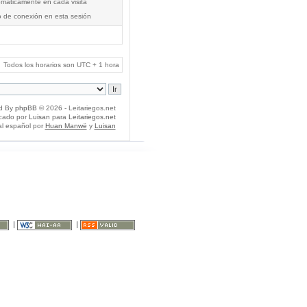
tomáticamente en cada visita
o de conexión en esta sesión
Todos los horarios son UTC + 1 hora
d By
phpBB
© 2026 - Leitariegos.net
icado por
Luisan
para
Leitariegos.net
al español por
Huan Manwë
y
Luisan
|
|