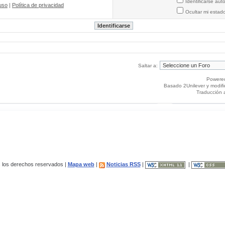
Identificarse au
uso
|
Política de privacidad
Ocultar mi estad
Saltar a:
Powere
Basado 2Unilever y modif
Traducción 
los derechos reservados |
Mapa web
|
Noticias RSS
|
|