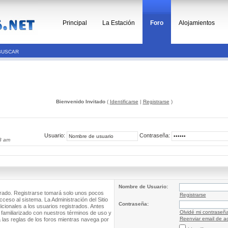
Principal
La Estación
Foro
Alojamientos
BUSCAR
Bienvenido Invitado
(
Identificarse
|
Registrarse
)
Usuario:
Contraseña:
3 am
Nombre de Usuario:
trado. Registrarse tomará solo unos pocos
Registrarse
cceso al sistema. La Administración del Sitio
Contraseña:
ionales a los usuarios registrados. Antes
Olvidé mi contraseñ
 familiarizado con nuestros términos de uso y
Reenviar email de ac
a las reglas de los foros mientras navega por