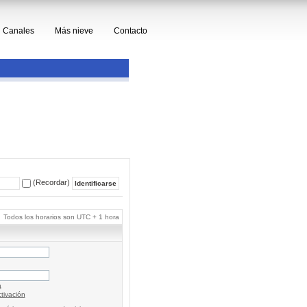
Canales
Más nieve
Contacto
(Recordar)
Todos los horarios son UTC + 1 hora
a
tivación