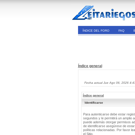
ÍNDICE DEL FORO
FAQ
Índice general
Fecha actual Jue Ago 06, 2026 4:4
Índice general
Identificarse
Para autenticarse debe estar regis
segundos y le permitirá un amplio a
puede además otorgar permisos adic
de identificarse asegúrese de estar
políticas relacionadas. Por favor le
el Sitio.