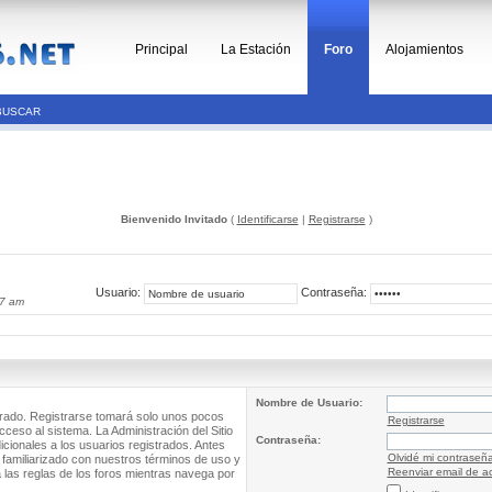
Principal
La Estación
Foro
Alojamientos
BUSCAR
Bienvenido Invitado
(
Identificarse
|
Registrarse
)
Usuario:
Contraseña:
37 am
Nombre de Usuario:
trado. Registrarse tomará solo unos pocos
Registrarse
cceso al sistema. La Administración del Sitio
Contraseña:
ionales a los usuarios registrados. Antes
Olvidé mi contraseñ
 familiarizado con nuestros términos de uso y
Reenviar email de ac
a las reglas de los foros mientras navega por