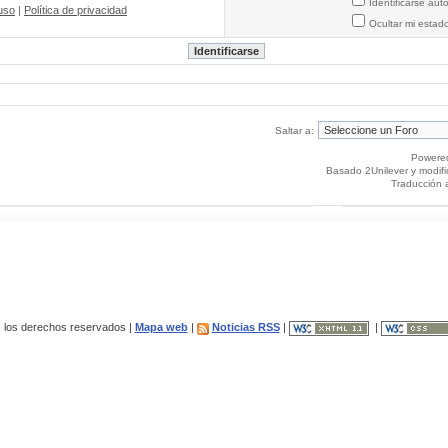
Identificarse au
uso
|
Política de privacidad
Ocultar mi estad
Saltar a:
Powere
Basado 2Unilever y modif
Traducción 
los derechos reservados |
Mapa web
|
Noticias RSS
|
|