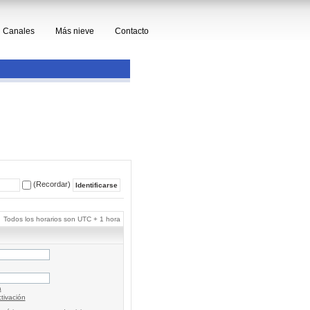
Canales
Más nieve
Contacto
(Recordar)
Todos los horarios son UTC + 1 hora
a
tivación