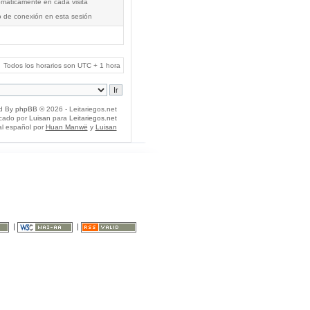
tomáticamente en cada visita
o de conexión en esta sesión
Todos los horarios son UTC + 1 hora
d By
phpBB
© 2026 - Leitariegos.net
icado por
Luisan
para
Leitariegos.net
al español por
Huan Manwë
y
Luisan
|
|