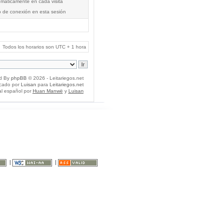
tomáticamente en cada visita
o de conexión en esta sesión
Todos los horarios son UTC + 1 hora
d By
phpBB
© 2026 - Leitariegos.net
icado por
Luisan
para
Leitariegos.net
al español por
Huan Manwë
y
Luisan
|
|