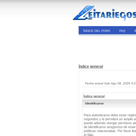
ÍNDICE DEL FORO
FAQ
Índice general
Fecha actual Sab Ago 08, 2026 3:
Índice general
Identificarse
Para autenticarse debe estar regis
segundos y le permitirá un amplio a
puede además otorgar permisos adic
de identificarse asegúrese de estar
políticas relacionadas. Por favor le
el Sitio.