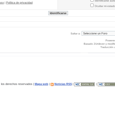
Identificarse au
uso
|
Política de privacidad
Ocultar mi estad
Saltar a:
Powere
Basado 2Unilever y modif
Traducción 
los derechos reservados |
Mapa web
|
Noticias RSS
|
|