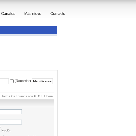
Canales
Más nieve
Contacto
(Recordar)
Todos los horarios son UTC + 1 hora
a
tivación