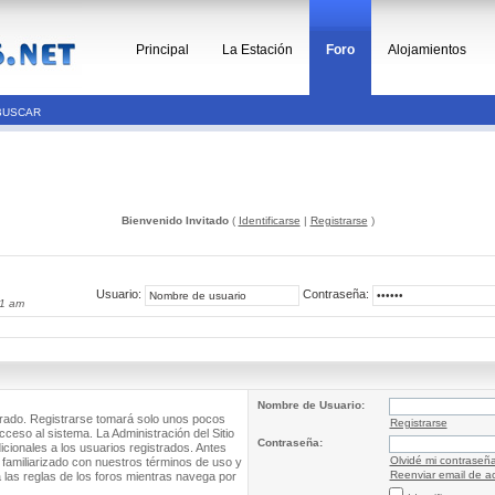
Principal
La Estación
Foro
Alojamientos
BUSCAR
Bienvenido Invitado
(
Identificarse
|
Registrarse
)
Usuario:
Contraseña:
21 am
Nombre de Usuario:
trado. Registrarse tomará solo unos pocos
Registrarse
cceso al sistema. La Administración del Sitio
Contraseña:
ionales a los usuarios registrados. Antes
Olvidé mi contraseñ
 familiarizado con nuestros términos de uso y
Reenviar email de ac
a las reglas de los foros mientras navega por