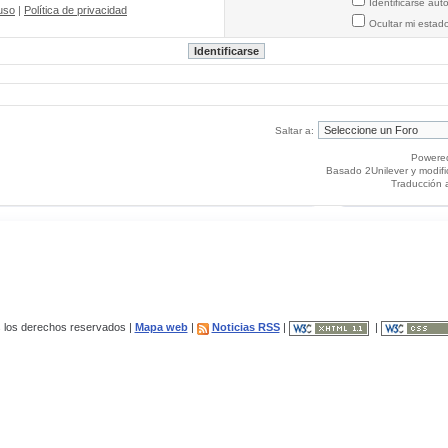
Identificarse au
uso
|
Política de privacidad
Ocultar mi estad
Saltar a:
Powere
Basado 2Unilever y modif
Traducción 
los derechos reservados |
Mapa web
|
Noticias RSS
|
|