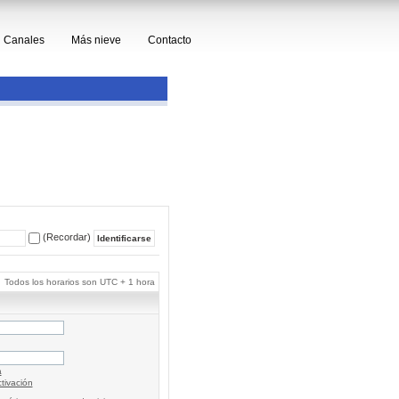
Canales
Más nieve
Contacto
(Recordar)
Todos los horarios son UTC + 1 hora
a
tivación