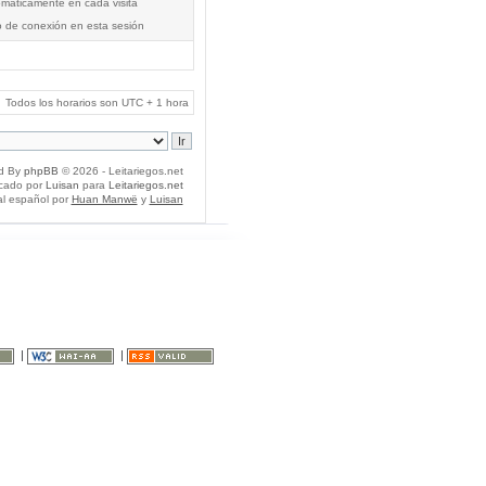
tomáticamente en cada visita
o de conexión en esta sesión
Todos los horarios son UTC + 1 hora
d By
phpBB
© 2026 - Leitariegos.net
icado por
Luisan
para
Leitariegos.net
al español por
Huan Manwë
y
Luisan
|
|