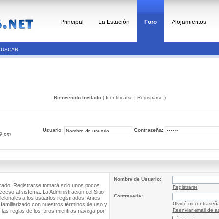
Principal
La Estación
Foro
Alojamientos
BUSCAR
Bienvenido Invitado
(
Identificarse
|
Registrarse
)
Usuario:
Contraseña:
39 pm
Nombre de Usuario:
trado. Registrarse tomará solo unos pocos
Registrarse
cceso al sistema. La Administración del Sitio
Contraseña:
ionales a los usuarios registrados. Antes
Olvidé mi contraseñ
 familiarizado con nuestros términos de uso y
Reenviar email de ac
a las reglas de los foros mientras navega por