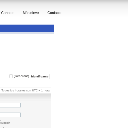
Canales
Más nieve
Contacto
(Recordar)
Todos los horarios son UTC + 1 hora
a
tivación