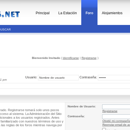
Principal
La Estación
Foro
Alojamientos
BUSCAR
Bienvenido Invitado
(
Identificarse
|
Registrarse
)
Usuario:
Contraseña:
11 pm
Nombre de Usuario:
trado. Registrarse tomará solo unos pocos
Registrarse
cceso al sistema. La Administración del Sitio
Contraseña:
ionales a los usuarios registrados. Antes
Olvidé mi contraseñ
 familiarizado con nuestros términos de uso y
Reenviar email de ac
a las reglas de los foros mientras navega por