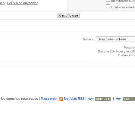
Identificarse au
uso
|
Política de privacidad
Ocultar mi estad
Saltar a:
Powere
Basado 2Unilever y modif
Traducción 
los derechos reservados |
Mapa web
|
Noticias RSS
|
|