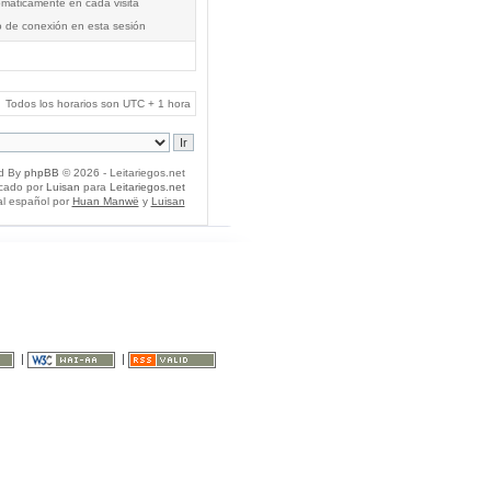
tomáticamente en cada visita
o de conexión en esta sesión
Todos los horarios son UTC + 1 hora
d By
phpBB
© 2026 - Leitariegos.net
icado por
Luisan
para
Leitariegos.net
al español por
Huan Manwë
y
Luisan
|
|