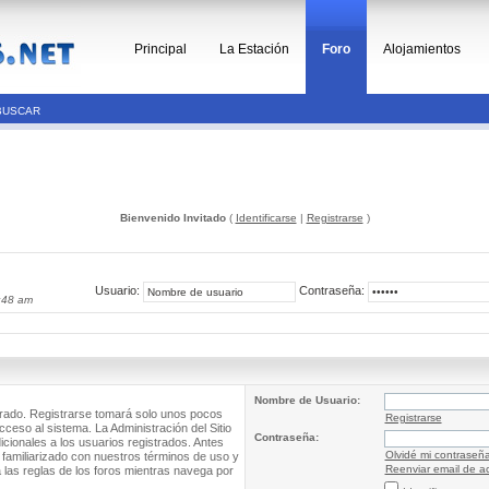
Principal
La Estación
Foro
Alojamientos
BUSCAR
Bienvenido Invitado
(
Identificarse
|
Registrarse
)
Usuario:
Contraseña:
:48 am
Nombre de Usuario:
trado. Registrarse tomará solo unos pocos
Registrarse
cceso al sistema. La Administración del Sitio
Contraseña:
ionales a los usuarios registrados. Antes
Olvidé mi contraseñ
 familiarizado con nuestros términos de uso y
Reenviar email de ac
a las reglas de los foros mientras navega por