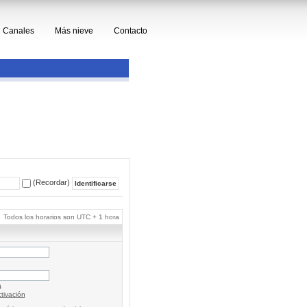
Canales
Más nieve
Contacto
(Recordar)
Todos los horarios son UTC + 1 hora
a
tivación