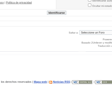
Identificarse au
uso
|
Política de privacidad
Ocultar mi estad
Saltar a:
Powere
Basado 2Unilever y modif
Traducción 
los derechos reservados |
Mapa web
|
Noticias RSS
|
|