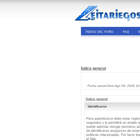
ÍNDICE DEL FORO
FAQ
Índice general
Fecha actual Dom Ago 09, 2026 10
Índice general
Identificarse
Para autenticarse debe estar regis
segundos y le permitirá un amplio a
puede además otorgar permisos adic
de identificarse asegúrese de estar
políticas relacionadas. Por favor le
el Sitio.