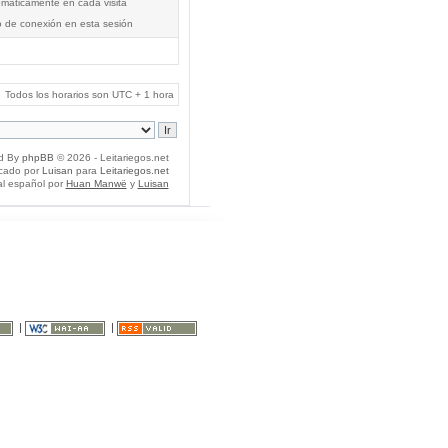
tomáticamente en cada visita
o de conexión en esta sesión
Todos los horarios son UTC + 1 hora
d By
phpBB
© 2026 - Leitariegos.net
icado por
Luisan
para
Leitariegos.net
al español por
Huan Manwë
y
Luisan
|
|