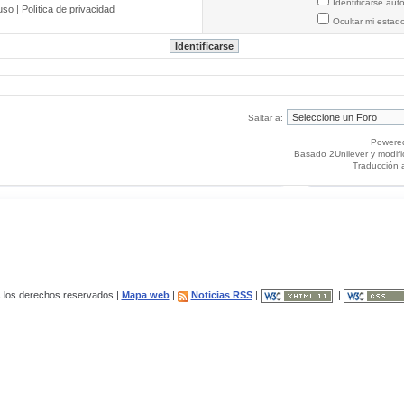
Identificarse au
uso
|
Política de privacidad
Ocultar mi estad
Saltar a:
Powere
Basado 2Unilever y modif
Traducción 
los derechos reservados |
Mapa web
|
Noticias RSS
|
|