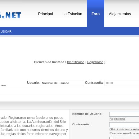
Principal
La Estación
Foro
Alojamientos
BUSCAR
Bienvenido Invitado
(
Identificarse
|
Registrarse
)
Usuario:
Contraseña:
2 am
Nombre de Usuario:
trado. Registrarse tomará solo unos pocos
Registrarse
cceso al sistema. La Administración del Sitio
Contraseña:
ionales a los usuarios registrados. Antes
Olvidé mi contraseñ
 familiarizado con nuestros términos de uso y
Reenviar email de ac
a las reglas de los foros mientras navega por