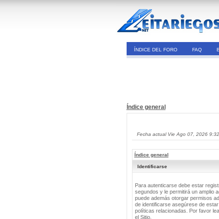
ÍNDICE DEL FORO
FAQ
Índice general
Fecha actual Vie Ago 07, 2026 9:3
Índice general
Identificarse
Para autenticarse debe estar regis
segundos y le permitirá un amplio a
puede además otorgar permisos adic
de identificarse asegúrese de estar
políticas relacionadas. Por favor le
el Sitio.