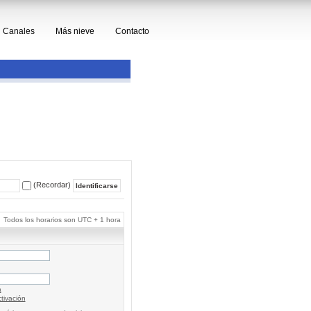
Canales
Más nieve
Contacto
(Recordar)
Todos los horarios son UTC + 1 hora
a
tivación