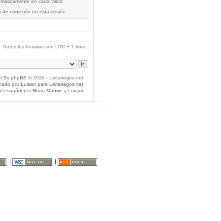
tomáticamente en cada visita
o de conexión en esta sesión
Todos los horarios son UTC + 1 hora
d By
phpBB
© 2026 - Leitariegos.net
icado por
Luisan
para
Leitariegos.net
al español por
Huan Manwë
y
Luisan
|
|