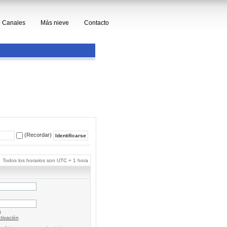
Canales
Más nieve
Contacto
(Recordar)
Todos los horarios son UTC + 1 hora
a
tivación