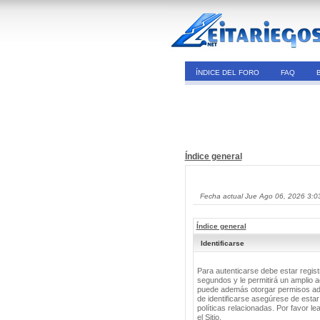
ÍNDICE DEL FORO
FAQ
Índice general
Fecha actual Jue Ago 06, 2026 3:0
Índice general
Identificarse
Para autenticarse debe estar regis
segundos y le permitirá un amplio a
puede además otorgar permisos adic
de identificarse asegúrese de estar
políticas relacionadas. Por favor le
el Sitio.