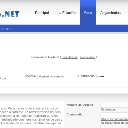
Principal
La Estación
Foro
Alojamientos
BUSCAR
Bienvenido Invitado
(
Identificarse
|
Registrarse
)
Usuario:
Contraseña:
3 am
Nombre de Usuario:
trado. Registrarse tomará solo unos pocos
Registrarse
cceso al sistema. La Administración del Sitio
Contraseña:
ionales a los usuarios registrados. Antes
Olvidé mi contraseñ
 familiarizado con nuestros términos de uso y
Reenviar email de ac
a las reglas de los foros mientras navega por