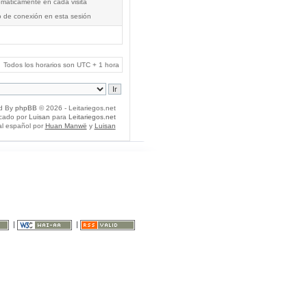
tomáticamente en cada visita
o de conexión en esta sesión
Todos los horarios son UTC + 1 hora
d By
phpBB
© 2026 - Leitariegos.net
icado por
Luisan
para
Leitariegos.net
al español por
Huan Manwë
y
Luisan
|
|