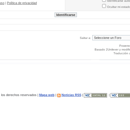
Identificarse au
uso
|
Política de privacidad
Ocultar mi estad
Saltar a:
Powere
Basado 2Unilever y modif
Traducción 
los derechos reservados |
Mapa web
|
Noticias RSS
|
|