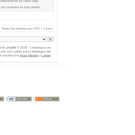
tomáticamente en cada visita
o de conexión en esta sesión
Todos los horarios son UTC + 1 hora
d By
phpBB
© 2026 - Leitariegos.net
icado por
Luisan
para
Leitariegos.net
al español por
Huan Manwë
y
Luisan
|
|