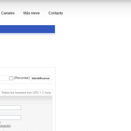
Canales
Más nieve
Contacto
(Recordar)
Todos los horarios son UTC + 1 hora
a
tivación