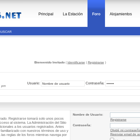
Principal
La Estación
Foro
Alojamientos
BUSCAR
Bienvenido Invitado
(
Identificarse
|
Registrarse
)
Usuario:
Contraseña:
4 pm
Nombre de Usuario:
trado. Registrarse tomará solo unos pocos
Registrarse
cceso al sistema. La Administración del Sitio
Contraseña:
ionales a los usuarios registrados. Antes
Olvidé mi contraseñ
 familiarizado con nuestros términos de uso y
Reenviar email de ac
a las reglas de los foros mientras navega por