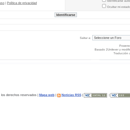
Identificarse au
uso
|
Política de privacidad
Ocultar mi estad
Saltar a:
Powere
Basado 2Unilever y modif
Traducción 
los derechos reservados |
Mapa web
|
Noticias RSS
|
|