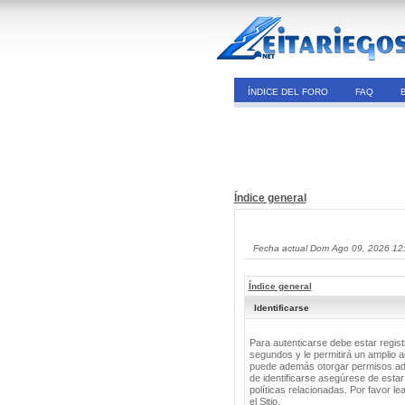
ÍNDICE DEL FORO
FAQ
Índice general
Fecha actual Dom Ago 09, 2026 12
Índice general
Identificarse
Para autenticarse debe estar regis
segundos y le permitirá un amplio a
puede además otorgar permisos adic
de identificarse asegúrese de estar
políticas relacionadas. Por favor le
el Sitio.