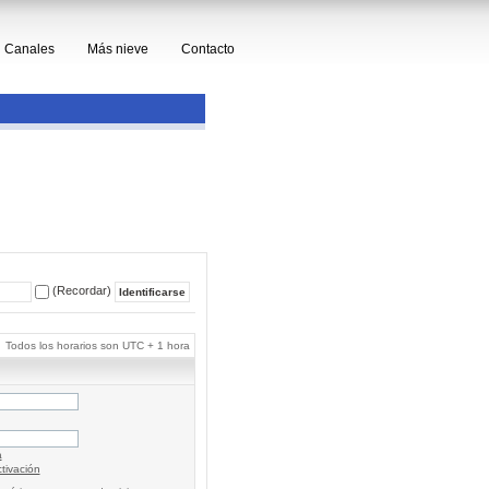
Canales
Más nieve
Contacto
(Recordar)
Todos los horarios son UTC + 1 hora
a
tivación