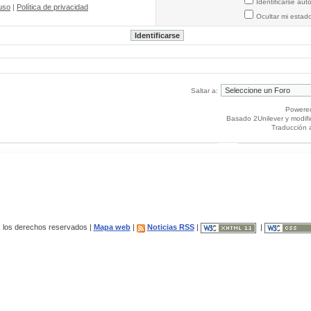
Identificarse au
uso
|
Política de privacidad
Ocultar mi estad
Saltar a:
Powere
Basado 2Unilever y modif
Traducción 
los derechos reservados |
Mapa web
|
Noticias RSS
|
|