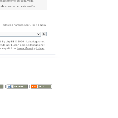
tomáticamente en cada visita
o de conexión en esta sesión
Todos los horarios son UTC + 1 hora
d By
phpBB
© 2026 - Leitariegos.net
icado por
Luisan
para
Leitariegos.net
al español por
Huan Manwë
y
Luisan
|
|