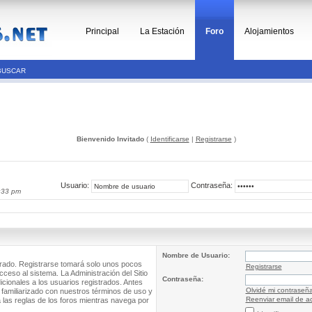
Principal
La Estación
Foro
Alojamientos
BUSCAR
Bienvenido Invitado
(
Identificarse
|
Registrarse
)
Usuario:
Contraseña:
:33 pm
Nombre de Usuario:
trado. Registrarse tomará solo unos pocos
Registrarse
cceso al sistema. La Administración del Sitio
Contraseña:
ionales a los usuarios registrados. Antes
Olvidé mi contraseñ
 familiarizado con nuestros términos de uso y
Reenviar email de ac
a las reglas de los foros mientras navega por