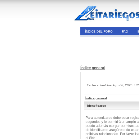
ÍNDICE DEL FORO
FAQ
Índice general
Fecha actual Jue Ago 06, 2026 7:2
Índice general
Identificarse
Para autenticarse debe estar regis
segundos y le permitirá un amplio a
puede además otorgar permisos adic
de identificarse asegúrese de estar
políticas relacionadas. Por favor le
el Sitio.