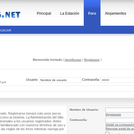
Principal
La Estación
Foro
Alojamientos
BUSCAR
Bienvenido Invitado
(
Identificarse
|
Registrarse
)
Usuario:
Contraseña:
3 pm
Nombre de Usuario:
trado. Registrarse tomará solo unos pocos
Registrarse
cceso al sistema. La Administración del Sitio
Contraseña:
ionales a los usuarios registrados. Antes
Olvidé mi contraseñ
 familiarizado con nuestros términos de uso y
Reenviar email de ac
a las reglas de los foros mientras navega por