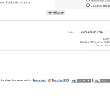
Identificarse au
uso
|
Política de privacidad
Ocultar mi estad
Saltar a:
Powere
Basado 2Unilever y modif
Traducción 
los derechos reservados |
Mapa web
|
Noticias RSS
|
|