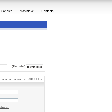
Canales
Más nieve
Contacto
(Recordar)
Todos los horarios son UTC + 1 hora
a
tivación