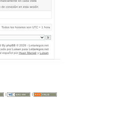
tomáticamente en cada visita
o de conexión en esta sesión
Todos los horarios son UTC + 1 hora
d By
phpBB
© 2026 - Leitariegos.net
icado por
Luisan
para
Leitariegos.net
al español por
Huan Manwë
y
Luisan
|
|