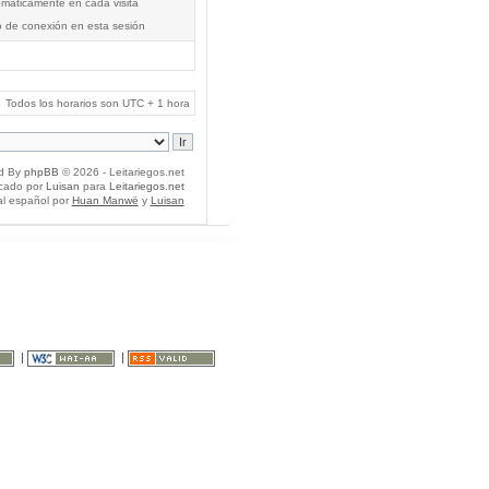
tomáticamente en cada visita
o de conexión en esta sesión
Todos los horarios son UTC + 1 hora
d By
phpBB
© 2026 - Leitariegos.net
icado por
Luisan
para
Leitariegos.net
al español por
Huan Manwë
y
Luisan
|
|