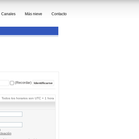
Canales
Más nieve
Contacto
(Recordar)
Todos los horarios son UTC + 1 hora
a
tivación