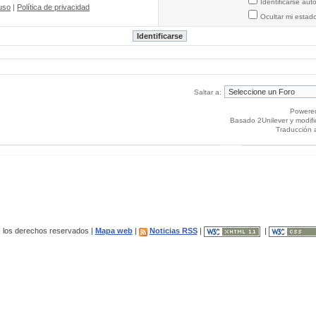
Identificarse au
uso
|
Política de privacidad
Ocultar mi estad
Saltar a:
Powere
Basado 2Unilever y modif
Traducción 
los derechos reservados |
Mapa web
|
Noticias RSS
|
|