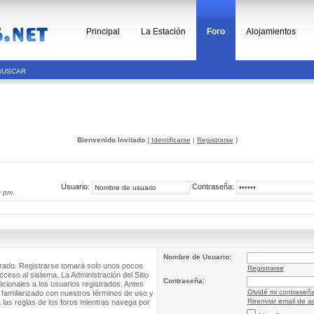
Principal
La Estación
Foro
Alojamientos
BUSCAR
Bienvenido Invitado
(
Identificarse
|
Registrarse
)
Usuario:
Contraseña:
0 pm
Nombre de Usuario:
trado. Registrarse tomará solo unos pocos
Registrarse
cceso al sistema. La Administración del Sitio
Contraseña:
ionales a los usuarios registrados. Antes
Olvidé mi contraseñ
 familiarizado con nuestros términos de uso y
Reenviar email de ac
a las reglas de los foros mientras navega por