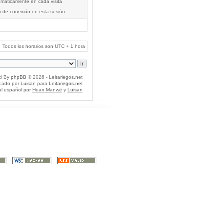
tomáticamente en cada visita
o de conexión en esta sesión
Todos los horarios son UTC + 1 hora
d By
phpBB
© 2026 - Leitariegos.net
icado por
Luisan
para
Leitariegos.net
al español por
Huan Manwë
y
Luisan
|
|