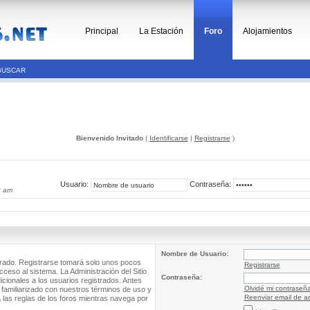
Principal
La Estación
Foro
Alojamientos
BUSCAR
Bienvenido Invitado
(
Identificarse
|
Registrarse
)
Usuario:
Contraseña:
8 am
Nombre de Usuario:
trado. Registrarse tomará solo unos pocos
Registrarse
cceso al sistema. La Administración del Sitio
Contraseña:
ionales a los usuarios registrados. Antes
Olvidé mi contraseñ
 familiarizado con nuestros términos de uso y
Reenviar email de ac
a las reglas de los foros mientras navega por