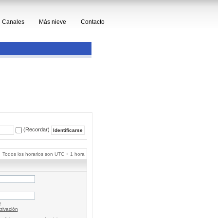
Canales
Más nieve
Contacto
(Recordar)
Todos los horarios son UTC + 1 hora
a
tivación