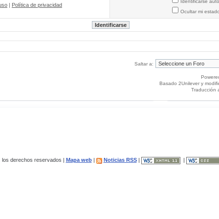
Identificarse au
uso
|
Política de privacidad
Ocultar mi estad
Saltar a:
Powere
Basado 2Unilever y modif
Traducción 
los derechos reservados |
Mapa web
|
Noticias RSS
|
|