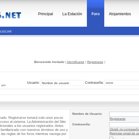
Principal
La Estación
Foro
Alojamientos
BUSCAR
Bienvenido Invitado
(
Identificarse
|
Registrarse
)
Usuario:
Contraseña:
2 am
Nombre de Usuario:
trado. Registrarse tomará solo unos pocos
Registrarse
cceso al sistema. La Administración del Sitio
Contraseña:
ionales a los usuarios registrados. Antes
Olvidé mi contraseñ
 familiarizado con nuestros términos de uso y
Reenviar email de ac
a las reglas de los foros mientras navega por