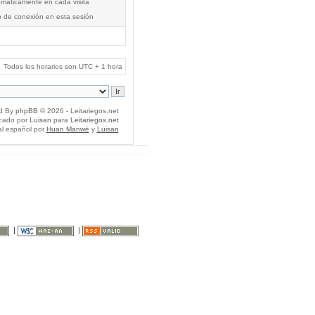
tomáticamente en cada visita
o de conexión en esta sesión
Todos los horarios son UTC + 1 hora
d By
phpBB
© 2026 - Leitariegos.net
icado por
Luisan
para
Leitariegos.net
al español por
Huan Manwë
y
Luisan
|
|