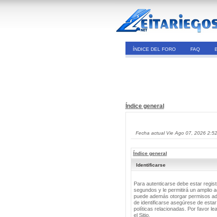
ÍNDICE DEL FORO
FAQ
Índice general
Fecha actual Vie Ago 07, 2026 2:5
Índice general
Identificarse
Para autenticarse debe estar regis
segundos y le permitirá un amplio a
puede además otorgar permisos adic
de identificarse asegúrese de estar
políticas relacionadas. Por favor le
el Sitio.