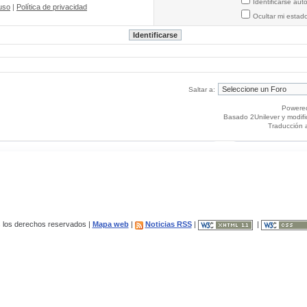
Identificarse au
uso
|
Política de privacidad
Ocultar mi estad
Saltar a:
Powere
Basado 2Unilever y modif
Traducción 
los derechos reservados |
Mapa web
|
Noticias RSS
|
|