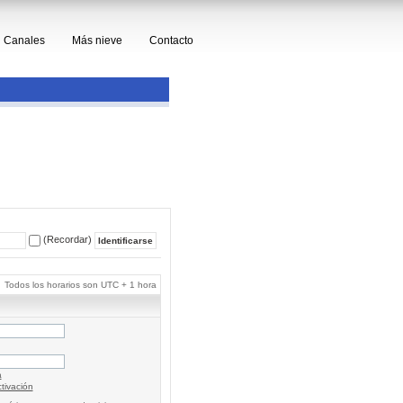
Canales
Más nieve
Contacto
(Recordar)
Todos los horarios son UTC + 1 hora
a
tivación