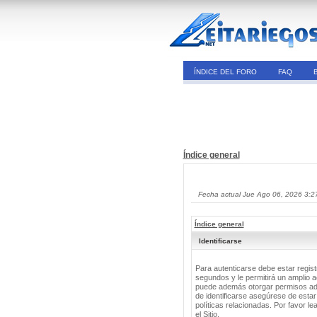
ÍNDICE DEL FORO
FAQ
Índice general
Fecha actual Jue Ago 06, 2026 3:2
Índice general
Identificarse
Para autenticarse debe estar regis
segundos y le permitirá un amplio a
puede además otorgar permisos adic
de identificarse asegúrese de estar
políticas relacionadas. Por favor le
el Sitio.