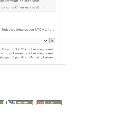
tomáticamente en cada visita
o de conexión en esta sesión
Todos los horarios son UTC + 1 hora
d By
phpBB
© 2026 - Leitariegos.net
icado por
Luisan
para
Leitariegos.net
al español por
Huan Manwë
y
Luisan
|
|