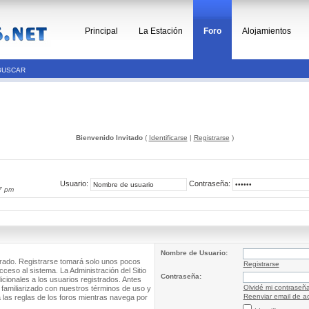
Principal
La Estación
Foro
Alojamientos
BUSCAR
Bienvenido Invitado
(
Identificarse
|
Registrarse
)
Usuario:
Contraseña:
7 pm
Nombre de Usuario:
trado. Registrarse tomará solo unos pocos
Registrarse
cceso al sistema. La Administración del Sitio
Contraseña:
ionales a los usuarios registrados. Antes
Olvidé mi contraseñ
 familiarizado con nuestros términos de uso y
Reenviar email de ac
a las reglas de los foros mientras navega por