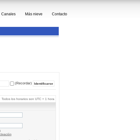
Canales
Más nieve
Contacto
(Recordar)
Todos los horarios son UTC + 1 hora
a
tivación