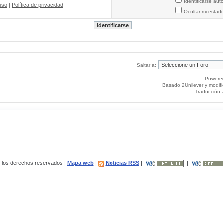
Identificarse au
uso
|
Política de privacidad
Ocultar mi estad
Saltar a:
Powere
Basado 2Unilever y modif
Traducción 
los derechos reservados |
Mapa web
|
Noticias RSS
|
|