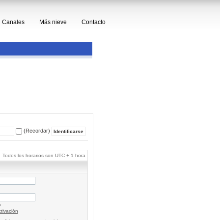
Canales
Más nieve
Contacto
(Recordar)
Todos los horarios son UTC + 1 hora
a
tivación