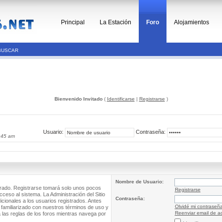
Principal
La Estación
Foro
Alojamientos
BUSCAR
Bienvenido Invitado
(
Identificarse
|
Registrarse
)
Usuario:
Contraseña:
:45 am
Nombre de Usuario:
trado. Registrarse tomará solo unos pocos
Registrarse
cceso al sistema. La Administración del Sitio
Contraseña:
ionales a los usuarios registrados. Antes
Olvidé mi contraseñ
 familiarizado con nuestros términos de uso y
Reenviar email de ac
a las reglas de los foros mientras navega por