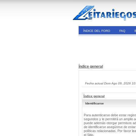
ÍNDICE DEL FORO
FAQ
Índice general
Fecha actual Dom Ago 09, 2026 10
Índice general
Identificarse
Para autenticarse debe estar regis
segundos y le permitirá un amplio a
puede además otorgar permisos adic
de identificarse asegúrese de estar
políticas relacionadas. Por favor le
el Sitio.