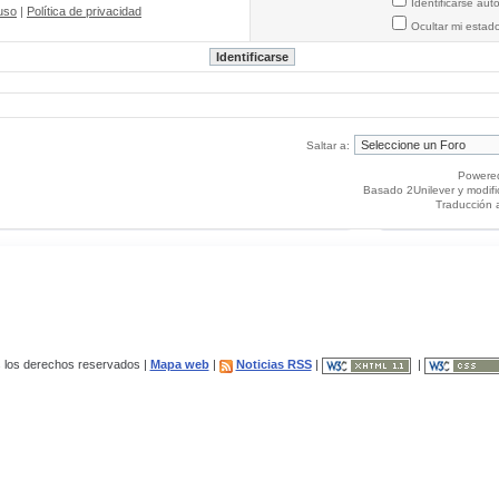
Identificarse au
uso
|
Política de privacidad
Ocultar mi estad
Saltar a:
Powere
Basado 2Unilever y modif
Traducción 
los derechos reservados |
Mapa web
|
Noticias RSS
|
|