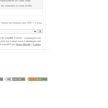
tomáticamente en cada visita
o de conexión en esta sesión
Todos los horarios son UTC + 1 hora
d By
phpBB
© 2026 - Leitariegos.net
icado por
Luisan
para
Leitariegos.net
al español por
Huan Manwë
y
Luisan
|
|