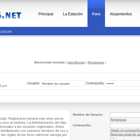
Principal
La Estación
Foro
Alojamientos
BUSCAR
Bienvenido Invitado
(
Identificarse
|
Registrarse
)
Usuario:
Contraseña:
00 pm
Nombre de Usuario:
trado. Registrarse tomará solo unos pocos
Registrarse
cceso al sistema. La Administración del Sitio
Contraseña:
ionales a los usuarios registrados. Antes
Olvidé mi contraseñ
 familiarizado con nuestros términos de uso y
Reenviar email de ac
a las reglas de los foros mientras navega por