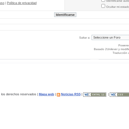
Identificarse au
uso
|
Política de privacidad
Ocultar mi estad
Saltar a:
Powere
Basado 2Unilever y modif
Traducción 
los derechos reservados |
Mapa web
|
Noticias RSS
|
|