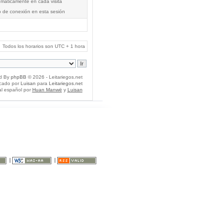
tomáticamente en cada visita
o de conexión en esta sesión
Todos los horarios son UTC + 1 hora
d By
phpBB
© 2026 - Leitariegos.net
icado por
Luisan
para
Leitariegos.net
al español por
Huan Manwë
y
Luisan
|
|