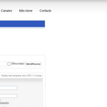
Canales
Más nieve
Contacto
(Recordar)
Todos los horarios son UTC + 1 hora
a
tivación