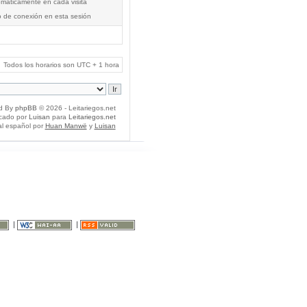
tomáticamente en cada visita
o de conexión en esta sesión
Todos los horarios son UTC + 1 hora
d By
phpBB
© 2026 - Leitariegos.net
icado por
Luisan
para
Leitariegos.net
al español por
Huan Manwë
y
Luisan
|
|