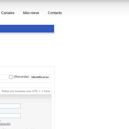
Canales
Más nieve
Contacto
(Recordar)
Todos los horarios son UTC + 1 hora
a
tivación