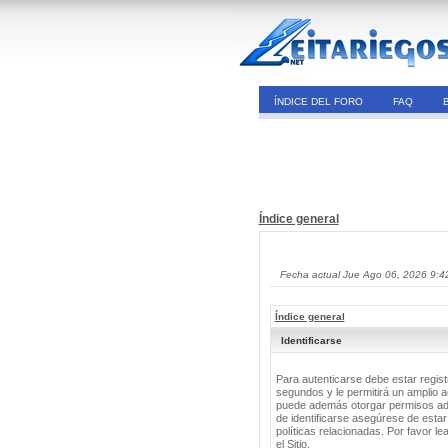
ÍNDICE DEL FORO
FAQ
Índice general
Fecha actual Jue Ago 06, 2026 9:4
Índice general
Identificarse
Para autenticarse debe estar regis
segundos y le permitirá un amplio a
puede además otorgar permisos adic
de identificarse asegúrese de estar
políticas relacionadas. Por favor le
el Sitio.