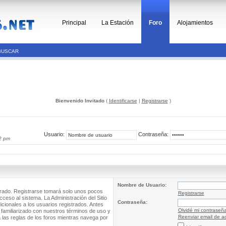
Principal
La Estación
Foro
Alojamientos
BUSCAR
Bienvenido Invitado
(
Identificarse
|
Registrarse
)
Usuario:
Contraseña:
2 pm
Nombre de Usuario:
trado. Registrarse tomará solo unos pocos
Registrarse
cceso al sistema. La Administración del Sitio
Contraseña:
ionales a los usuarios registrados. Antes
Olvidé mi contraseñ
 familiarizado con nuestros términos de uso y
Reenviar email de ac
a las reglas de los foros mientras navega por