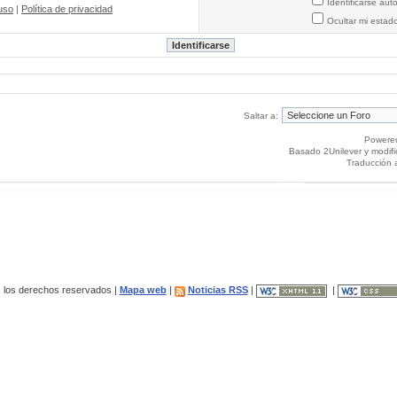
Identificarse au
uso
|
Política de privacidad
Ocultar mi estad
Saltar a:
Powere
Basado 2Unilever y modif
Traducción 
los derechos reservados |
Mapa web
|
Noticias RSS
|
|