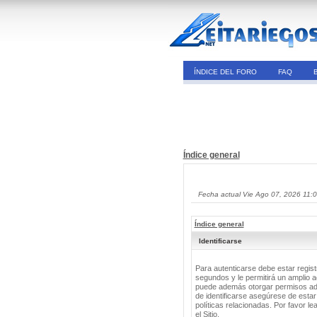
ÍNDICE DEL FORO
FAQ
Índice general
Fecha actual Vie Ago 07, 2026 11:
Índice general
Identificarse
Para autenticarse debe estar regis
segundos y le permitirá un amplio a
puede además otorgar permisos adic
de identificarse asegúrese de estar
políticas relacionadas. Por favor le
el Sitio.