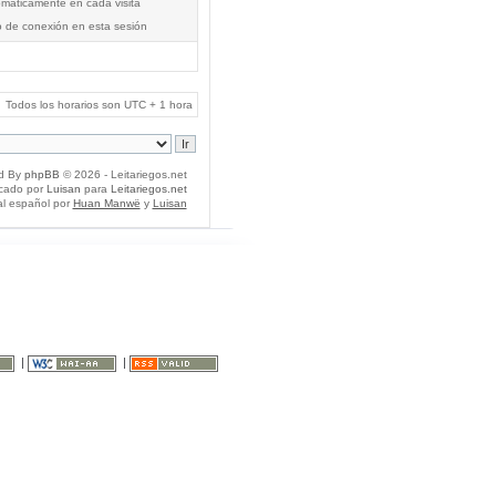
tomáticamente en cada visita
o de conexión en esta sesión
Todos los horarios son UTC + 1 hora
d By
phpBB
© 2026 - Leitariegos.net
icado por
Luisan
para
Leitariegos.net
al español por
Huan Manwë
y
Luisan
|
|