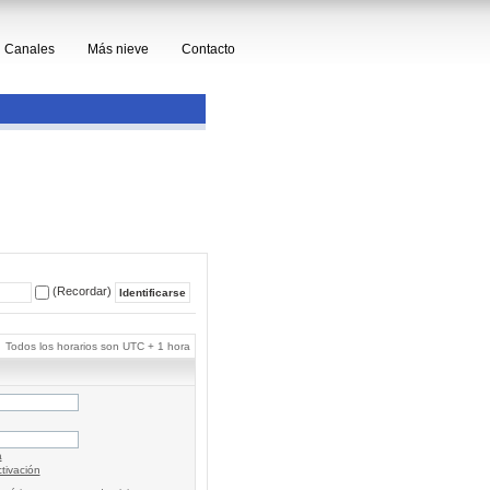
Canales
Más nieve
Contacto
(Recordar)
Todos los horarios son UTC + 1 hora
a
tivación