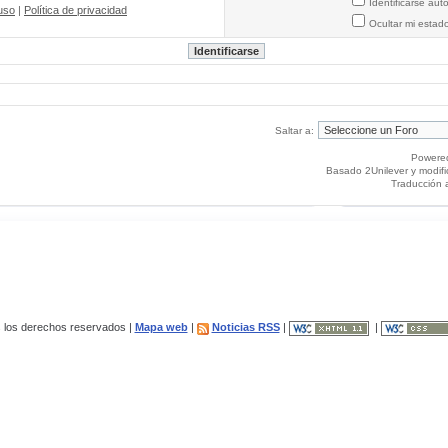
Identificarse au
uso
|
Política de privacidad
Ocultar mi estad
Saltar a:
Powere
Basado 2Unilever y modif
Traducción 
los derechos reservados |
Mapa web
|
Noticias RSS
|
|