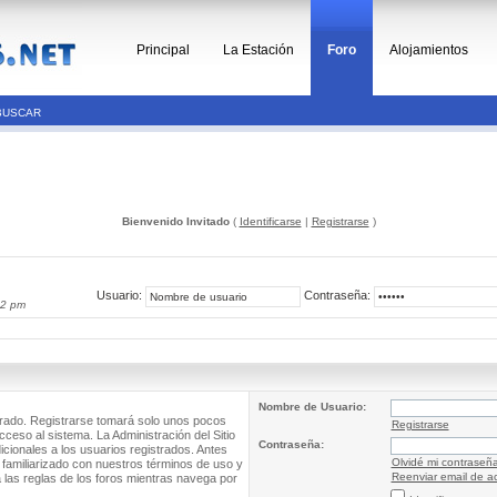
Principal
La Estación
Foro
Alojamientos
BUSCAR
Bienvenido Invitado
(
Identificarse
|
Registrarse
)
Usuario:
Contraseña:
02 pm
Nombre de Usuario:
trado. Registrarse tomará solo unos pocos
Registrarse
cceso al sistema. La Administración del Sitio
Contraseña:
ionales a los usuarios registrados. Antes
Olvidé mi contraseñ
 familiarizado con nuestros términos de uso y
Reenviar email de ac
a las reglas de los foros mientras navega por