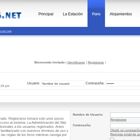
Principal
La Estación
Foro
Alojamientos
BUSCAR
Bienvenido Invitado
(
Identificarse
|
Registrarse
)
Usuario:
Contraseña:
:18 pm
Nombre de Usuario:
trado. Registrarse tomará solo unos pocos
Registrarse
cceso al sistema. La Administración del Sitio
Contraseña:
ionales a los usuarios registrados. Antes
Olvidé mi contraseñ
 familiarizado con nuestros términos de uso y
Reenviar email de ac
a las reglas de los foros mientras navega por