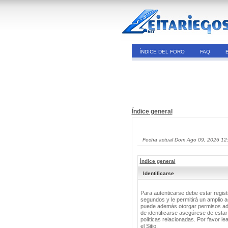
ÍNDICE DEL FORO
FAQ
Índice general
Fecha actual Dom Ago 09, 2026 12
Índice general
Identificarse
Para autenticarse debe estar regis
segundos y le permitirá un amplio a
puede además otorgar permisos adic
de identificarse asegúrese de estar
políticas relacionadas. Por favor le
el Sitio.