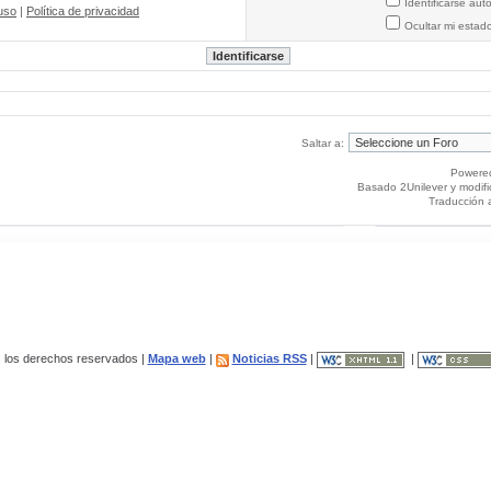
Identificarse au
uso
|
Política de privacidad
Ocultar mi estad
Saltar a:
Powere
Basado 2Unilever y modif
Traducción 
los derechos reservados |
Mapa web
|
Noticias RSS
|
|