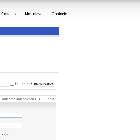
Canales
Más nieve
Contacto
(Recordar)
Todos los horarios son UTC + 1 hora
a
tivación