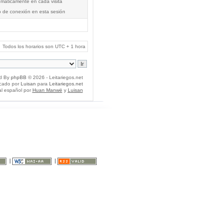
tomáticamente en cada visita
o de conexión en esta sesión
Todos los horarios son UTC + 1 hora
d By
phpBB
© 2026 - Leitariegos.net
icado por
Luisan
para
Leitariegos.net
al español por
Huan Manwë
y
Luisan
|
|