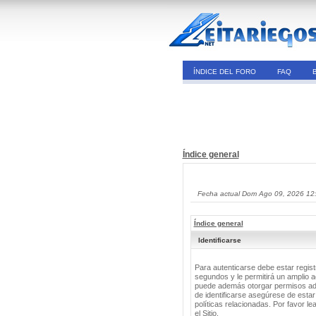
ÍNDICE DEL FORO
FAQ
Índice general
Fecha actual Dom Ago 09, 2026 12
Índice general
Identificarse
Para autenticarse debe estar regis
segundos y le permitirá un amplio a
puede además otorgar permisos adic
de identificarse asegúrese de estar
políticas relacionadas. Por favor le
el Sitio.