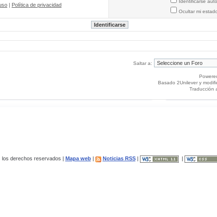
Identificarse au
uso
|
Política de privacidad
Ocultar mi estad
Saltar a:
Powere
Basado 2Unilever y modif
Traducción 
los derechos reservados |
Mapa web
|
Noticias RSS
|
|