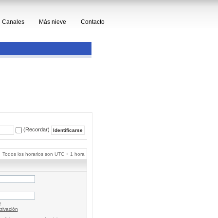
Canales
Más nieve
Contacto
(Recordar)
Todos los horarios son UTC + 1 hora
a
tivación