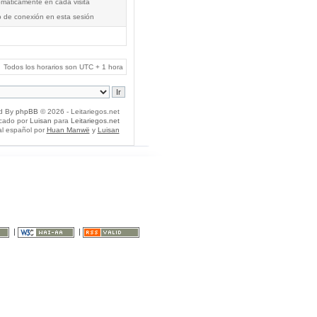
tomáticamente en cada visita
o de conexión en esta sesión
Todos los horarios son UTC + 1 hora
d By
phpBB
© 2026 - Leitariegos.net
icado por
Luisan
para
Leitariegos.net
al español por
Huan Manwë
y
Luisan
|
|