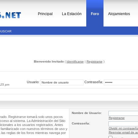
Principal
La Estación
Foro
Alojamientos
BUSCAR
Bienvenido Invitado
(
Identificarse
|
Registrarse
)
Usuario:
Contraseña:
:25 pm
Nombre de Usuario:
trado. Registrarse tomará solo unos pocos
Registrarse
cceso al sistema. La Administración del Sitio
Contraseña:
ionales a los usuarios registrados. Antes
Olvidé mi contraseñ
 familiarizado con nuestros términos de uso y
Reenviar email de ac
a las reglas de los foros mientras navega por