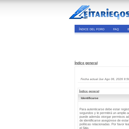
ÍNDICE DEL FORO
FAQ
Índice general
Fecha actual Jue Ago 06, 2026 9:5
Índice general
Identificarse
Para autenticarse debe estar regis
segundos y le permitirá un amplio a
puede además otorgar permisos adic
de identificarse asegúrese de estar
políticas relacionadas. Por favor le
el Sitio.