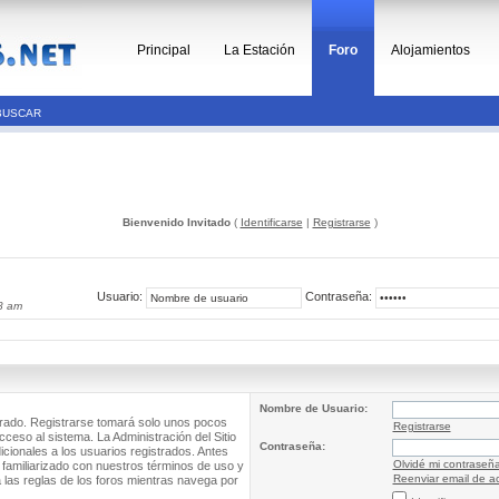
Principal
La Estación
Foro
Alojamientos
BUSCAR
Bienvenido Invitado
(
Identificarse
|
Registrarse
)
Usuario:
Contraseña:
8 am
Nombre de Usuario:
trado. Registrarse tomará solo unos pocos
Registrarse
cceso al sistema. La Administración del Sitio
Contraseña:
ionales a los usuarios registrados. Antes
Olvidé mi contraseñ
 familiarizado con nuestros términos de uso y
Reenviar email de ac
a las reglas de los foros mientras navega por