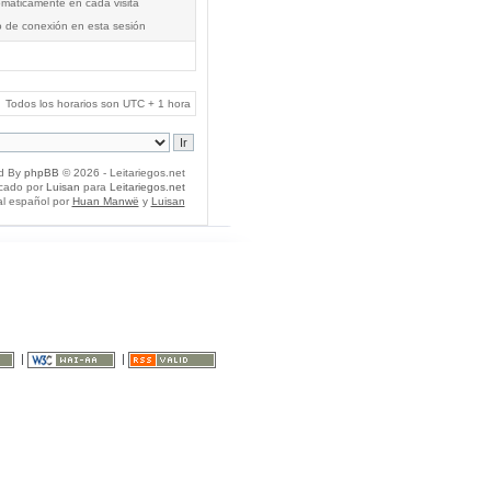
tomáticamente en cada visita
o de conexión en esta sesión
Todos los horarios son UTC + 1 hora
d By
phpBB
© 2026 - Leitariegos.net
icado por
Luisan
para
Leitariegos.net
al español por
Huan Manwë
y
Luisan
|
|