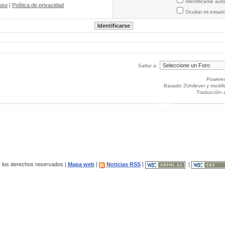
Identificarse au
uso
|
Política de privacidad
Ocultar mi estad
Saltar a:
Powere
Basado 2Unilever y modif
Traducción 
los derechos reservados |
Mapa web
|
Noticias RSS
|
|