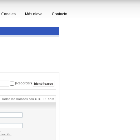
Canales
Más nieve
Contacto
(Recordar)
Todos los horarios son UTC + 1 hora
a
tivación