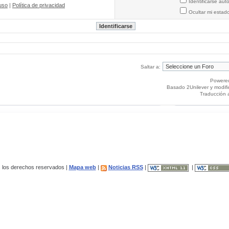
Identificarse au
uso
|
Política de privacidad
Ocultar mi estad
Saltar a:
Powere
Basado 2Unilever y modif
Traducción 
los derechos reservados |
Mapa web
|
Noticias RSS
|
|