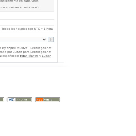
tomáticamente en cada visita
o de conexión en esta sesión
Todos los horarios son UTC + 1 hora
d By
phpBB
© 2026 - Leitariegos.net
icado por
Luisan
para
Leitariegos.net
al español por
Huan Manwë
y
Luisan
|
|