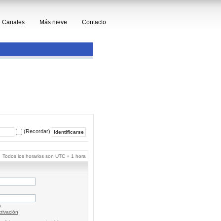
Canales
Más nieve
Contacto
(Recordar)
Todos los horarios son UTC + 1 hora
a
tivación