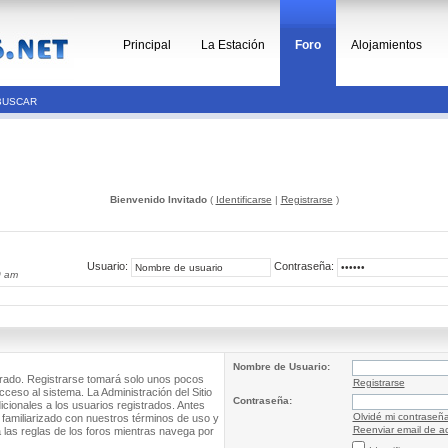
Principal
La Estación
Foro
Alojamientos
BUSCAR
Bienvenido Invitado
(
Identificarse
|
Registrarse
)
Usuario:
Contraseña:
0 am
Nombre de Usuario:
trado. Registrarse tomará solo unos pocos
Registrarse
cceso al sistema. La Administración del Sitio
Contraseña:
ionales a los usuarios registrados. Antes
Olvidé mi contraseñ
 familiarizado con nuestros términos de uso y
Reenviar email de ac
a las reglas de los foros mientras navega por