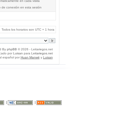
tomáticamente en cada visita
o de conexión en esta sesión
Todos los horarios son UTC + 1 hora
d By
phpBB
© 2026 - Leitariegos.net
icado por
Luisan
para
Leitariegos.net
al español por
Huan Manwë
y
Luisan
|
|