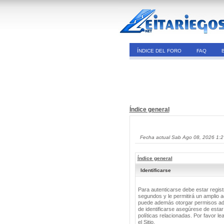
ÍNDICE DEL FORO
FAQ
Índice general
Fecha actual Sab Ago 08, 2026 1:
Índice general
Identificarse
Para autenticarse debe estar regis
segundos y le permitirá un amplio a
puede además otorgar permisos adic
de identificarse asegúrese de estar
políticas relacionadas. Por favor le
el Sitio.