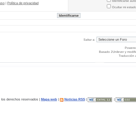
Identificarse au
uso
|
Política de privacidad
Ocultar mi estad
Saltar a:
Powere
Basado 2Unilever y modif
Traducción 
los derechos reservados |
Mapa web
|
Noticias RSS
|
|