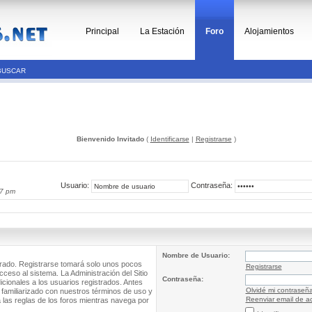
Principal
La Estación
Foro
Alojamientos
BUSCAR
Bienvenido Invitado
(
Identificarse
|
Registrarse
)
Usuario:
Contraseña:
27 pm
Nombre de Usuario:
trado. Registrarse tomará solo unos pocos
Registrarse
cceso al sistema. La Administración del Sitio
Contraseña:
ionales a los usuarios registrados. Antes
Olvidé mi contraseñ
 familiarizado con nuestros términos de uso y
Reenviar email de ac
a las reglas de los foros mientras navega por