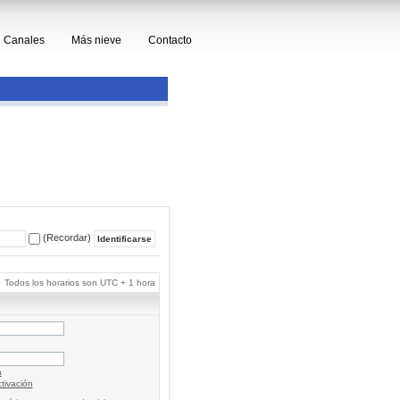
Canales
Más nieve
Contacto
(Recordar)
Todos los horarios son UTC + 1 hora
a
tivación