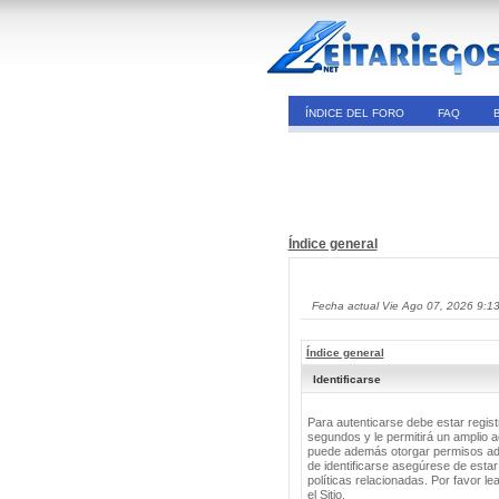
ÍNDICE DEL FORO
FAQ
Índice general
Fecha actual Vie Ago 07, 2026 9:1
Índice general
Identificarse
Para autenticarse debe estar regis
segundos y le permitirá un amplio a
puede además otorgar permisos adic
de identificarse asegúrese de estar
políticas relacionadas. Por favor le
el Sitio.