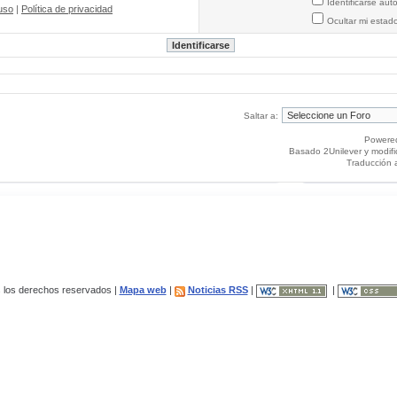
Identificarse au
uso
|
Política de privacidad
Ocultar mi estad
Saltar a:
Powere
Basado 2Unilever y modif
Traducción 
los derechos reservados |
Mapa web
|
Noticias RSS
|
|