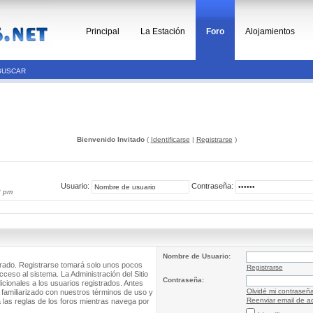
Principal
La Estación
Foro
Alojamientos
BUSCAR
Bienvenido Invitado
(
Identificarse
|
Registrarse
)
Usuario:
Contraseña:
3 pm
Nombre de Usuario:
trado. Registrarse tomará solo unos pocos
Registrarse
cceso al sistema. La Administración del Sitio
Contraseña:
ionales a los usuarios registrados. Antes
Olvidé mi contraseñ
 familiarizado con nuestros términos de uso y
Reenviar email de ac
a las reglas de los foros mientras navega por