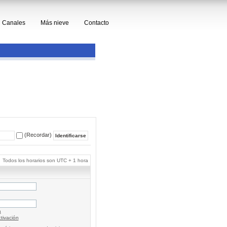
Canales
Más nieve
Contacto
(Recordar)
Todos los horarios son UTC + 1 hora
a
tivación