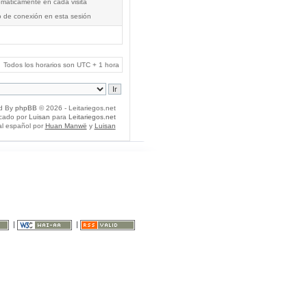
tomáticamente en cada visita
o de conexión en esta sesión
Todos los horarios son UTC + 1 hora
d By
phpBB
© 2026 - Leitariegos.net
icado por
Luisan
para
Leitariegos.net
al español por
Huan Manwë
y
Luisan
|
|