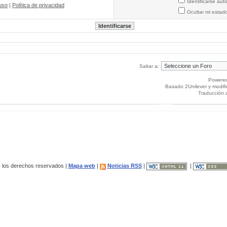
Identificarse au
uso
|
Política de privacidad
Ocultar mi estad
Saltar a:
Powere
Basado 2Unilever y modif
Traducción 
los derechos reservados |
Mapa web
|
Noticias RSS
|
|