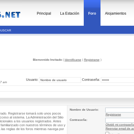
Principal
La Estación
Foro
Alojamientos
BUSCAR
Bienvenido Invitado
(
Identificarse
|
Registrarse
)
Usuario:
Contraseña:
57 am
Nombre de Usuario:
trado. Registrarse tomará solo unos pocos
Registrarse
cceso al sistema. La Administración del Sitio
Contraseña:
ionales a los usuarios registrados. Antes
Olvidé mi contraseñ
 familiarizado con nuestros términos de uso y
Reenviar email de ac
a las reglas de los foros mientras navega por