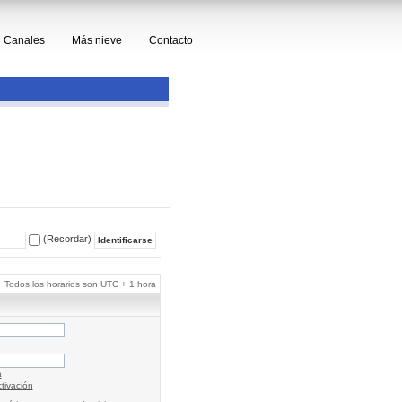
Canales
Más nieve
Contacto
(Recordar)
Todos los horarios son UTC + 1 hora
a
tivación