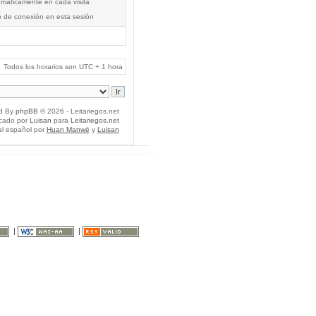
tomáticamente en cada visita
o de conexión en esta sesión
Todos los horarios son UTC + 1 hora
d By
phpBB
© 2026 - Leitariegos.net
icado por
Luisan
para
Leitariegos.net
al español por
Huan Manwë
y
Luisan
|
|