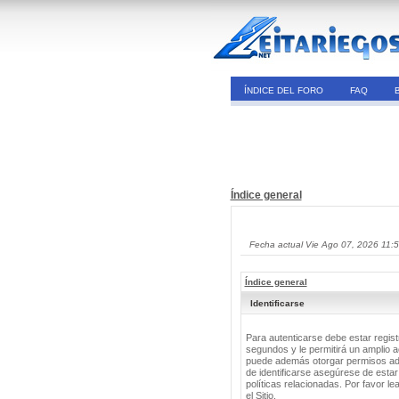
ÍNDICE DEL FORO
FAQ
Índice general
Fecha actual Vie Ago 07, 2026 11:
Índice general
Identificarse
Para autenticarse debe estar regis
segundos y le permitirá un amplio a
puede además otorgar permisos adic
de identificarse asegúrese de estar
políticas relacionadas. Por favor le
el Sitio.