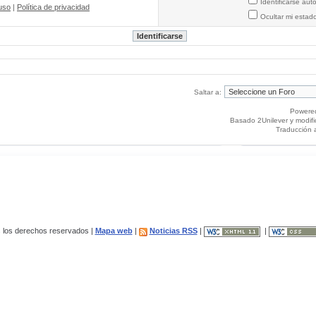
Identificarse au
uso
|
Política de privacidad
Ocultar mi estad
Saltar a:
Powere
Basado 2Unilever y modif
Traducción 
los derechos reservados |
Mapa web
|
Noticias RSS
|
|