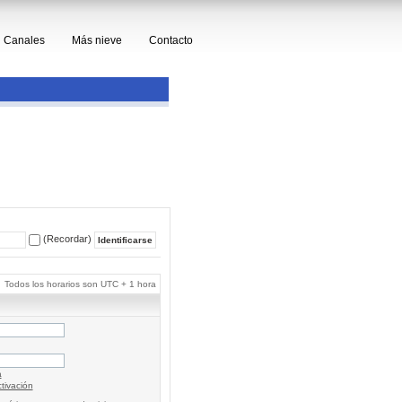
Canales
Más nieve
Contacto
(Recordar)
Todos los horarios son UTC + 1 hora
a
tivación