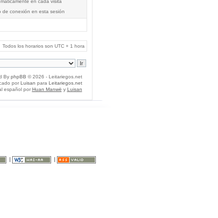
tomáticamente en cada visita
o de conexión en esta sesión
Todos los horarios son UTC + 1 hora
d By
phpBB
© 2026 - Leitariegos.net
icado por
Luisan
para
Leitariegos.net
al español por
Huan Manwë
y
Luisan
|
|