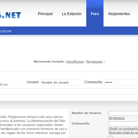
Principal
La Estación
Foro
Alojamientos
BUSCAR
Bienvenido Invitado
(
Identificarse
|
Registrarse
)
Usuario:
Contraseña:
58 am
Nombre de Usuario:
trado. Registrarse tomará solo unos pocos
Registrarse
cceso al sistema. La Administración del Sitio
Contraseña:
ionales a los usuarios registrados. Antes
Olvidé mi contraseñ
 familiarizado con nuestros términos de uso y
Reenviar email de ac
a las reglas de los foros mientras navega por