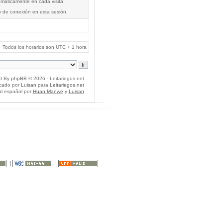
tomáticamente en cada visita
o de conexión en esta sesión
Todos los horarios son UTC + 1 hora
d By
phpBB
© 2026 - Leitariegos.net
icado por
Luisan
para
Leitariegos.net
al español por
Huan Manwë
y
Luisan
|
|