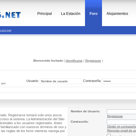
Principal
La Estación
Foro
Alojamientos
BUSCAR
Bienvenido Invitado
(
Identificarse
|
Registrarse
)
Usuario:
Contraseña:
0 am
Nombre de Usuario:
trado. Registrarse tomará solo unos pocos
Registrarse
cceso al sistema. La Administración del Sitio
Contraseña:
ionales a los usuarios registrados. Antes
Olvidé mi contraseñ
 familiarizado con nuestros términos de uso y
Reenviar email de ac
a las reglas de los foros mientras navega por