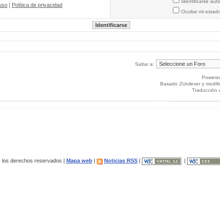
Identificarse au
uso
|
Política de privacidad
Ocultar mi estad
Saltar a:
Powere
Basado 2Unilever y modif
Traducción 
los derechos reservados |
Mapa web
|
Noticias RSS
|
|