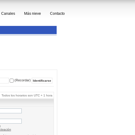
Canales
Más nieve
Contacto
(Recordar)
Todos los horarios son UTC + 1 hora
a
tivación