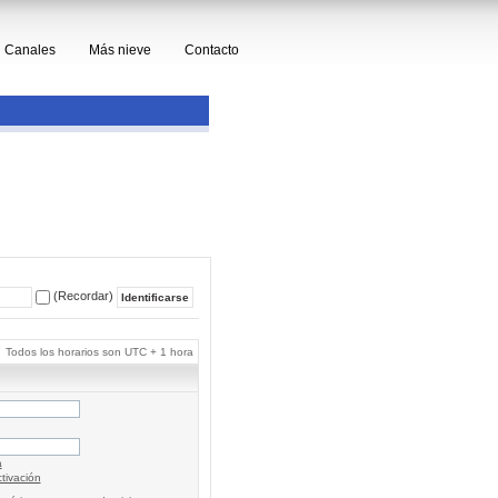
Canales
Más nieve
Contacto
(Recordar)
Todos los horarios son UTC + 1 hora
a
tivación