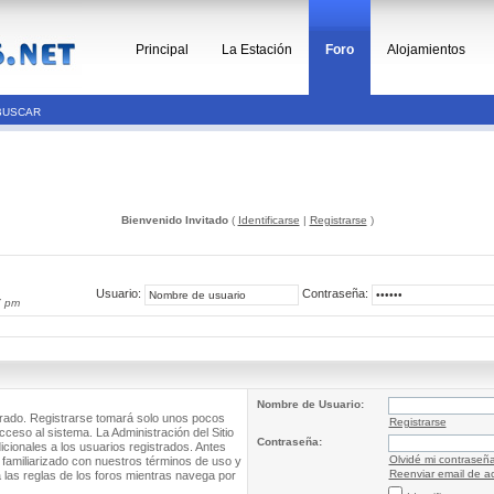
Principal
La Estación
Foro
Alojamientos
BUSCAR
Bienvenido Invitado
(
Identificarse
|
Registrarse
)
Usuario:
Contraseña:
7 pm
Nombre de Usuario:
trado. Registrarse tomará solo unos pocos
Registrarse
cceso al sistema. La Administración del Sitio
Contraseña:
ionales a los usuarios registrados. Antes
Olvidé mi contraseñ
 familiarizado con nuestros términos de uso y
Reenviar email de ac
a las reglas de los foros mientras navega por