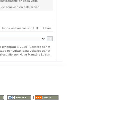
tomáticamente en cada visita
o de conexión en esta sesión
Todos los horarios son UTC + 1 hora
d By
phpBB
© 2026 - Leitariegos.net
icado por
Luisan
para
Leitariegos.net
al español por
Huan Manwë
y
Luisan
|
|