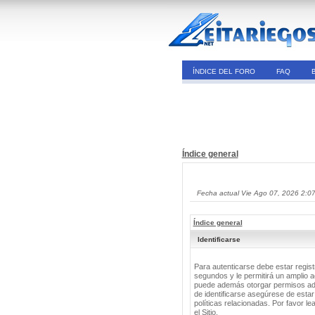
ÍNDICE DEL FORO
FAQ
Índice general
Fecha actual Vie Ago 07, 2026 2:0
Índice general
Identificarse
Para autenticarse debe estar regis
segundos y le permitirá un amplio a
puede además otorgar permisos adic
de identificarse asegúrese de estar
políticas relacionadas. Por favor le
el Sitio.