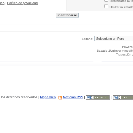
Identificarse au
uso
|
Política de privacidad
Ocultar mi estad
Saltar a:
Powere
Basado 2Unilever y modif
Traducción 
los derechos reservados |
Mapa web
|
Noticias RSS
|
|