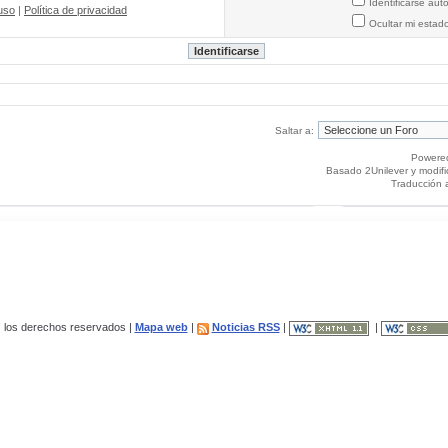
Identificarse au
uso
|
Política de privacidad
Ocultar mi estad
Saltar a:
Powere
Basado 2Unilever y modif
Traducción 
los derechos reservados |
Mapa web
|
Noticias RSS
|
|