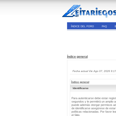
ÍNDICE DEL FORO
FAQ
Índice general
Fecha actual Vie Ago 07, 2026 9:1
Índice general
Identificarse
Para autenticarse debe estar regis
segundos y le permitirá un amplio a
puede además otorgar permisos adic
de identificarse asegúrese de estar
políticas relacionadas. Por favor le
el Sitio.