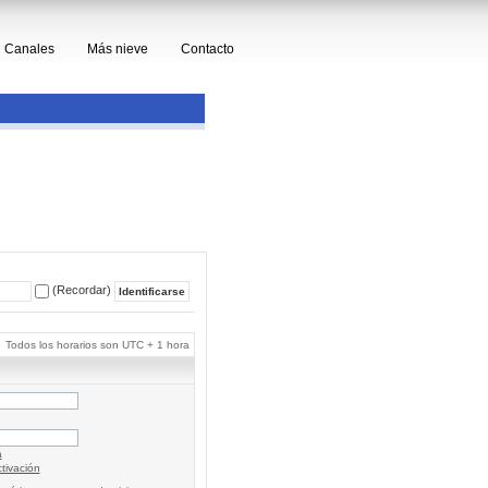
Canales
Más nieve
Contacto
(Recordar)
Todos los horarios son UTC + 1 hora
a
tivación