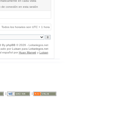
tomáticamente en cada visita
o de conexión en esta sesión
Todos los horarios son UTC + 1 hora
d By
phpBB
© 2026 - Leitariegos.net
icado por
Luisan
para
Leitariegos.net
al español por
Huan Manwë
y
Luisan
|
|