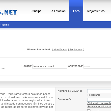
Principal
La Estación
Foro
Alojamientos
BUSCAR
Bienvenido Invitado
(
Identificarse
|
Registrarse
)
Usuario:
Contraseña:
7 am
Nombre de Usuario:
trado. Registrarse tomará solo unos pocos
Registrarse
cceso al sistema. La Administración del Sitio
Contraseña:
ionales a los usuarios registrados. Antes
Olvidé mi contraseñ
 familiarizado con nuestros términos de uso y
Reenviar email de ac
a las reglas de los foros mientras navega por