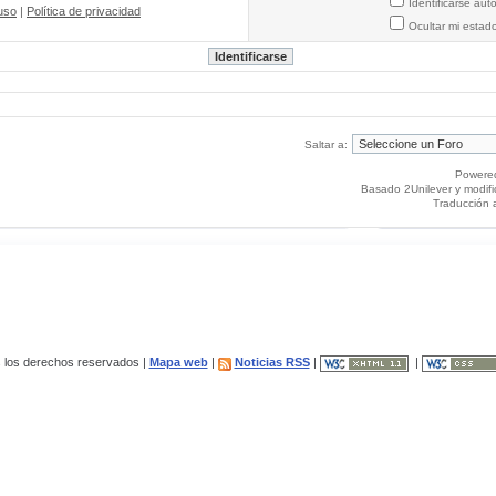
Identificarse au
uso
|
Política de privacidad
Ocultar mi estad
Saltar a:
Powere
Basado 2Unilever y modif
Traducción 
los derechos reservados |
Mapa web
|
Noticias RSS
|
|