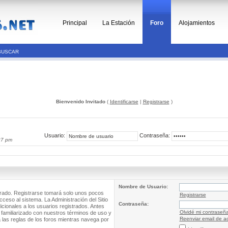
Principal
La Estación
Foro
Alojamientos
BUSCAR
Bienvenido Invitado
(
Identificarse
|
Registrarse
)
Usuario:
Contraseña:
27 pm
Nombre de Usuario:
trado. Registrarse tomará solo unos pocos
Registrarse
cceso al sistema. La Administración del Sitio
Contraseña:
ionales a los usuarios registrados. Antes
Olvidé mi contraseñ
 familiarizado con nuestros términos de uso y
Reenviar email de ac
a las reglas de los foros mientras navega por