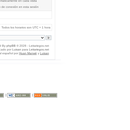
tomáticamente en cada visita
o de conexión en esta sesión
Todos los horarios son UTC + 1 hora
d By
phpBB
© 2026 - Leitariegos.net
icado por
Luisan
para
Leitariegos.net
al español por
Huan Manwë
y
Luisan
|
|