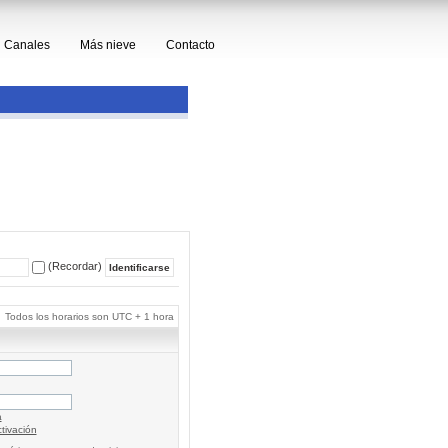
Canales
Más nieve
Contacto
(Recordar)
Todos los horarios son UTC + 1 hora
a
tivación