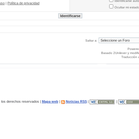
Identificarse au
uso
|
Política de privacidad
Ocultar mi estad
Saltar a:
Powere
Basado 2Unilever y modif
Traducción 
los derechos reservados |
Mapa web
|
Noticias RSS
|
|