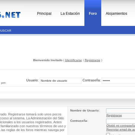
Principal
La Estación
Foro
Alojamientos
BUSCAR
Bienvenido Invitado
(
Identificarse
|
Registrarse
)
Usuario:
Contraseña:
2 pm
Nombre de Usuario:
trado. Registrarse tomará solo unos pocos
Registrarse
cceso al sistema. La Administración del Sitio
Contraseña:
ionales a los usuarios registrados. Antes
Olvidé mi contraseñ
 familiarizado con nuestros términos de uso y
Reenviar email de ac
a las reglas de los foros mientras navega por