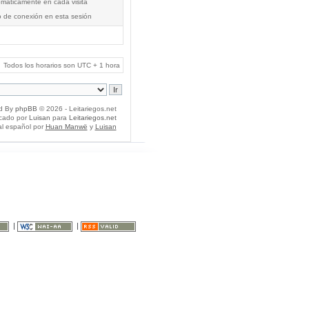
tomáticamente en cada visita
o de conexión en esta sesión
Todos los horarios son UTC + 1 hora
d By
phpBB
© 2026 - Leitariegos.net
icado por
Luisan
para
Leitariegos.net
al español por
Huan Manwë
y
Luisan
|
|