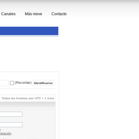
Canales
Más nieve
Contacto
(Recordar)
Todos los horarios son UTC + 1 hora
a
tivación