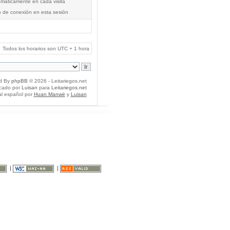
tomáticamente en cada visita
o de conexión en esta sesión
Todos los horarios son UTC + 1 hora
d By
phpBB
© 2026 - Leitariegos.net
icado por
Luisan
para
Leitariegos.net
al español por
Huan Manwë
y
Luisan
|
|