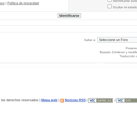
Identificarse au
uso
|
Política de privacidad
Ocultar mi estad
Saltar a:
Powere
Basado 2Unilever y modif
Traducción 
los derechos reservados |
Mapa web
|
Noticias RSS
|
|