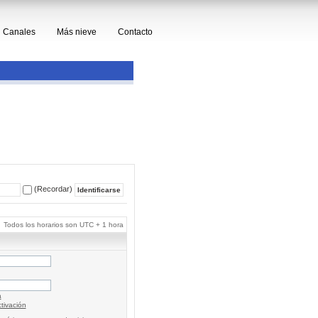
Canales
Más nieve
Contacto
(Recordar)
Todos los horarios son UTC + 1 hora
a
tivación