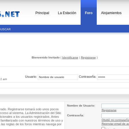
Principal
La Estación
Foro
Alojamientos
BUSCAR
Bienvenido Invitado
(
Identificarse
|
Registrarse
)
Usuario:
Contraseña:
21 am
Nombre de Usuario:
trado. Registrarse tomará solo unos pocos
Registrarse
cceso al sistema. La Administración del Sitio
Contraseña:
ionales a los usuarios registrados. Antes
Olvidé mi contraseñ
 familiarizado con nuestros términos de uso y
Reenviar email de ac
a las reglas de los foros mientras navega por