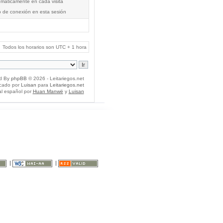
tomáticamente en cada visita
o de conexión en esta sesión
Todos los horarios son UTC + 1 hora
d By
phpBB
© 2026 - Leitariegos.net
icado por
Luisan
para
Leitariegos.net
al español por
Huan Manwë
y
Luisan
|
|