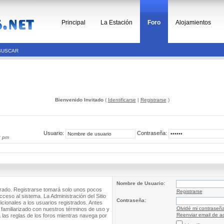
Principal
La Estación
Foro
Alojamientos
BUSCAR
Bienvenido Invitado
(
Identificarse
|
Registrarse
)
Usuario:
Contraseña:
8 pm
Nombre de Usuario:
trado. Registrarse tomará solo unos pocos
Registrarse
cceso al sistema. La Administración del Sitio
Contraseña:
ionales a los usuarios registrados. Antes
Olvidé mi contraseñ
 familiarizado con nuestros términos de uso y
Reenviar email de ac
a las reglas de los foros mientras navega por