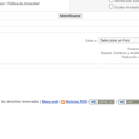
Identificarse au
uso
|
Política de privacidad
Ocultar mi estad
Saltar a:
Powere
Basado 2Unilever y modif
Traducción 
los derechos reservados |
Mapa web
|
Noticias RSS
|
|