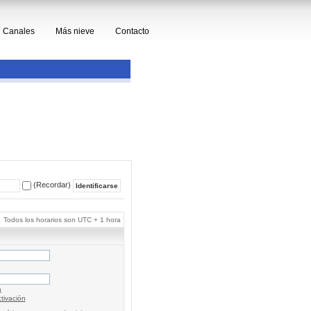
Canales
Más nieve
Contacto
(Recordar)
Todos los horarios son UTC + 1 hora
a
tivación