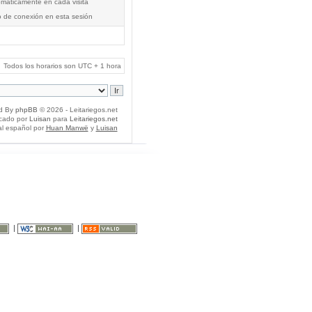
tomáticamente en cada visita
o de conexión en esta sesión
Todos los horarios son UTC + 1 hora
d By
phpBB
© 2026 - Leitariegos.net
icado por
Luisan
para
Leitariegos.net
al español por
Huan Manwë
y
Luisan
|
|