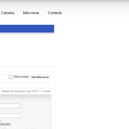
Canales
Más nieve
Contacto
(Recordar)
Todos los horarios son UTC + 1 hora
a
tivación