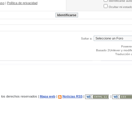
Identificarse au
uso
|
Política de privacidad
Ocultar mi estad
Saltar a:
Powere
Basado 2Unilever y modif
Traducción 
los derechos reservados |
Mapa web
|
Noticias RSS
|
|