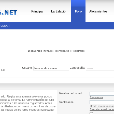
Principal
La Estación
Foro
Alojamientos
BUSCAR
Bienvenido Invitado
(
Identificarse
|
Registrarse
)
Usuario:
Contraseña:
9 pm
Nombre de Usuario:
trado. Registrarse tomará solo unos pocos
Registrarse
cceso al sistema. La Administración del Sitio
Contraseña:
ionales a los usuarios registrados. Antes
Olvidé mi contraseñ
 familiarizado con nuestros términos de uso y
Reenviar email de ac
a las reglas de los foros mientras navega por