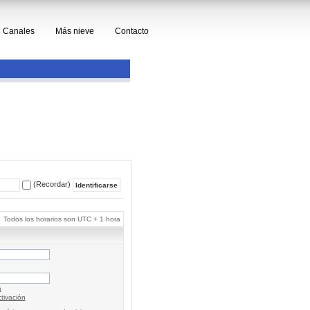
Canales
Más nieve
Contacto
(Recordar)
Todos los horarios son UTC + 1 hora
a
tivación