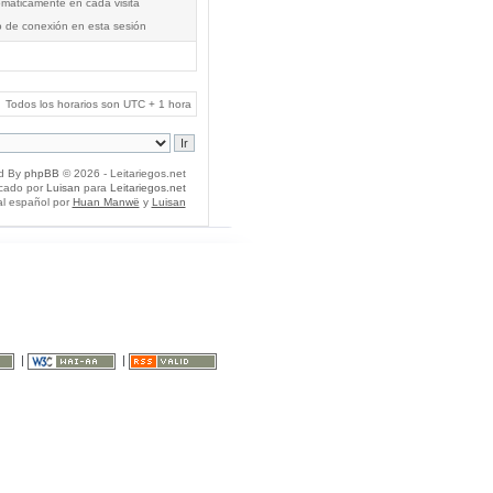
tomáticamente en cada visita
o de conexión en esta sesión
Todos los horarios son UTC + 1 hora
d By
phpBB
© 2026 - Leitariegos.net
icado por
Luisan
para
Leitariegos.net
al español por
Huan Manwë
y
Luisan
|
|