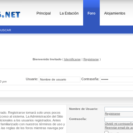
Principal
La Estación
Foro
Alojamientos
BUSCAR
Bienvenido Invitado
(
Identificarse
|
Registrarse
)
Usuario:
Contraseña:
10 pm
Nombre de Usuario:
trado. Registrarse tomará solo unos pocos
Registrarse
cceso al sistema. La Administración del Sitio
Contraseña:
ionales a los usuarios registrados. Antes
Olvidé mi contraseñ
 familiarizado con nuestros términos de uso y
Reenviar email de ac
a las reglas de los foros mientras navega por