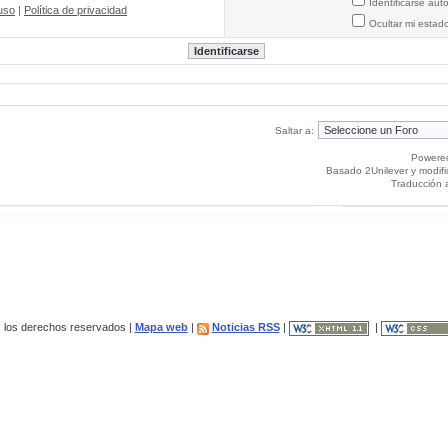
Identificarse au
uso
|
Política de privacidad
Ocultar mi estad
Saltar a:
Powere
Basado 2Unilever y modif
Traducción 
los derechos reservados |
Mapa web
|
Noticias RSS
|
|