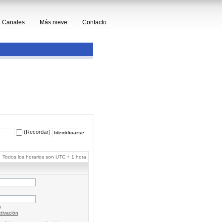
Canales
Más nieve
Contacto
(Recordar)
Todos los horarios son UTC + 1 hora
a
tivación