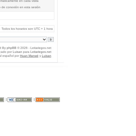
tomáticamente en cada visita
o de conexión en esta sesión
Todos los horarios son UTC + 1 hora
d By
phpBB
© 2026 - Leitariegos.net
icado por
Luisan
para
Leitariegos.net
al español por
Huan Manwë
y
Luisan
|
|