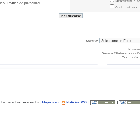
Identificarse au
uso
|
Política de privacidad
Ocultar mi estad
Saltar a:
Powere
Basado 2Unilever y modif
Traducción 
los derechos reservados |
Mapa web
|
Noticias RSS
|
|