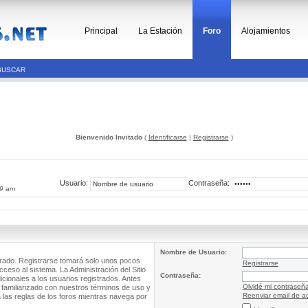
Principal
La Estación
Foro
Alojamientos
BUSCAR
Bienvenido Invitado
(
Identificarse
|
Registrarse
)
Usuario:
Contraseña:
59 am
Nombre de Usuario:
trado. Registrarse tomará solo unos pocos
Registrarse
cceso al sistema. La Administración del Sitio
Contraseña:
ionales a los usuarios registrados. Antes
Olvidé mi contraseñ
 familiarizado con nuestros términos de uso y
Reenviar email de ac
a las reglas de los foros mientras navega por