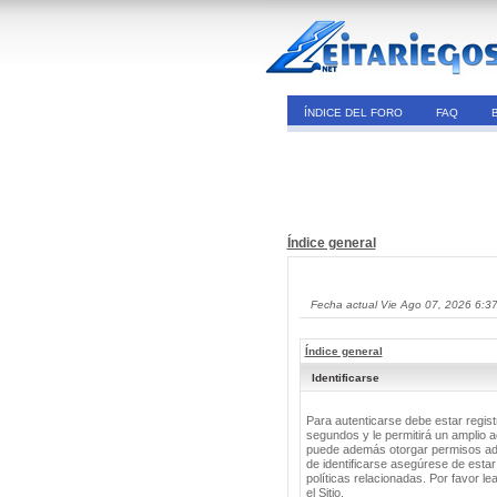
ÍNDICE DEL FORO
FAQ
Índice general
Fecha actual Vie Ago 07, 2026 6:3
Índice general
Identificarse
Para autenticarse debe estar regis
segundos y le permitirá un amplio a
puede además otorgar permisos adic
de identificarse asegúrese de estar
políticas relacionadas. Por favor le
el Sitio.