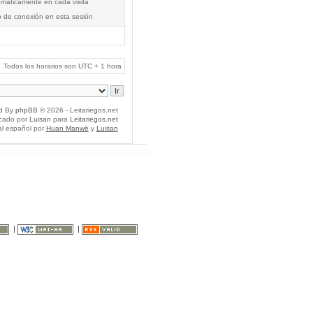
tomáticamente en cada visita
o de conexión en esta sesión
Todos los horarios son UTC + 1 hora
d By
phpBB
© 2026 - Leitariegos.net
icado por
Luisan
para
Leitariegos.net
al español por
Huan Manwë
y
Luisan
|
|