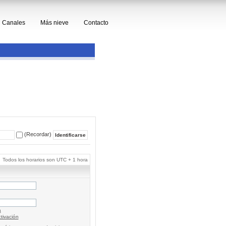
Canales
Más nieve
Contacto
(Recordar)
Todos los horarios son UTC + 1 hora
a
tivación