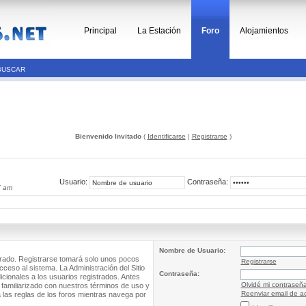
Principal
La Estación
Foro
Alojamientos
BUSCAR
Bienvenido Invitado
(
Identificarse
|
Registrarse
)
Usuario:
Contraseña:
7 am
Nombre de Usuario:
trado. Registrarse tomará solo unos pocos
Registrarse
cceso al sistema. La Administración del Sitio
Contraseña:
ionales a los usuarios registrados. Antes
Olvidé mi contraseñ
 familiarizado con nuestros términos de uso y
Reenviar email de ac
a las reglas de los foros mientras navega por