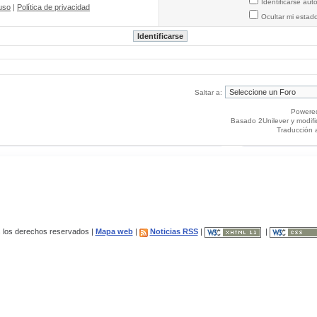
Identificarse au
uso
|
Política de privacidad
Ocultar mi estad
Saltar a:
Powere
Basado 2Unilever y modif
Traducción 
los derechos reservados |
Mapa web
|
Noticias RSS
|
|