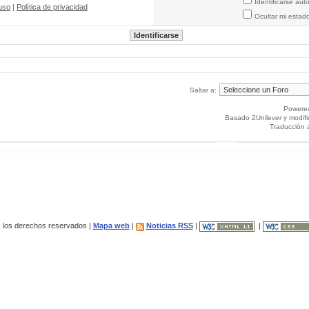
Identificarse au
uso
|
Política de privacidad
Ocultar mi estad
Saltar a:
Powere
Basado 2Unilever y modif
Traducción 
los derechos reservados |
Mapa web
|
Noticias RSS
|
|