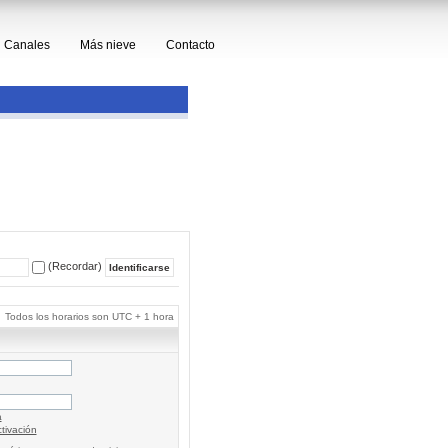
Canales
Más nieve
Contacto
(Recordar)
Todos los horarios son UTC + 1 hora
a
tivación