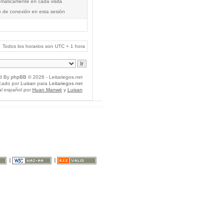
tomáticamente en cada visita
o de conexión en esta sesión
Todos los horarios son UTC + 1 hora
d By
phpBB
© 2026 - Leitariegos.net
icado por
Luisan
para
Leitariegos.net
al español por
Huan Manwë
y
Luisan
|
|