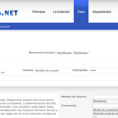
Principal
La Estación
Foro
Alojamientos
BUSCAR
Bienvenido Invitado
(
Identificarse
|
Registrarse
)
Usuario:
Contraseña:
1 pm
Nombre de Usuario:
trado. Registrarse tomará solo unos pocos
Registrarse
cceso al sistema. La Administración del Sitio
Contraseña:
ionales a los usuarios registrados. Antes
Olvidé mi contraseñ
 familiarizado con nuestros términos de uso y
Reenviar email de ac
a las reglas de los foros mientras navega por