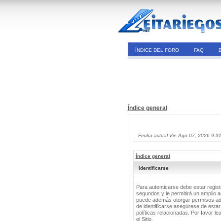
ÍNDICE DEL FORO
FAQ
Índice general
Fecha actual Vie Ago 07, 2026 9:3
Índice general
Identificarse
Para autenticarse debe estar regis
segundos y le permitirá un amplio a
puede además otorgar permisos adic
de identificarse asegúrese de estar
políticas relacionadas. Por favor le
el Sitio.