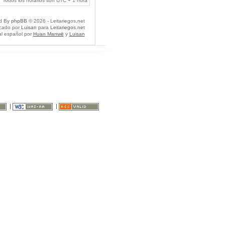
Todos los horarios son UTC + 1 hora
d By
phpBB
© 2026 - Leitariegos.net
icado por
Luisan
para
Leitariegos.net
al español por
Huan Manwë
y
Luisan
|
|