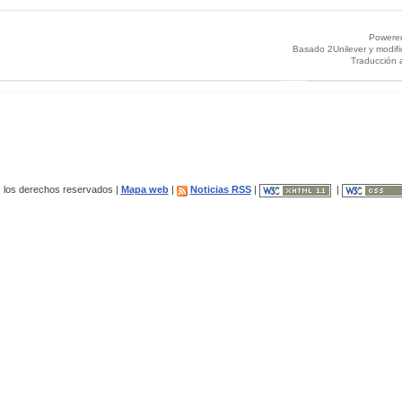
Powere
Basado 2Unilever y modif
Traducción 
los derechos reservados |
Mapa web
|
Noticias RSS
|
|