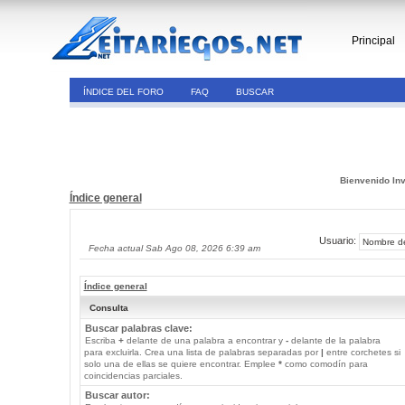
Principal
ÍNDICE DEL FORO
FAQ
BUSCAR
Bienvenido Inv
Índice general
Usuario:
Fecha actual Sab Ago 08, 2026 6:39 am
Índice general
Consulta
Buscar palabras clave:
Escriba
+
delante de una palabra a encontrar y
-
delante de la palabra
para excluirla. Crea una lista de palabras separadas por
|
entre corchetes si
solo una de ellas se quiere encontrar. Emplee
*
como comodín para
coincidencias parciales.
Buscar autor: