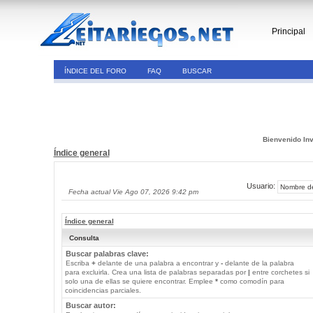
Principal
ÍNDICE DEL FORO
FAQ
BUSCAR
Bienvenido Inv
Índice general
Usuario:
Fecha actual Vie Ago 07, 2026 9:42 pm
Índice general
Consulta
Buscar palabras clave:
Escriba
+
delante de una palabra a encontrar y
-
delante de la palabra
para excluirla. Crea una lista de palabras separadas por
|
entre corchetes si
solo una de ellas se quiere encontrar. Emplee
*
como comodín para
coincidencias parciales.
Buscar autor: