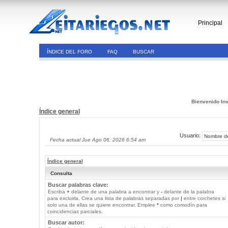
Principal
ÍNDICE DEL FORO
FAQ
BUSCAR
Bienvenido Inv
Índice general
Usuario:
Fecha actual Jue Ago 06, 2026 6:54 am
Índice general
Consulta
Buscar palabras clave:
Escriba
+
delante de una palabra a encontrar y
-
delante de la palabra
para excluirla. Crea una lista de palabras separadas por
|
entre corchetes si
solo una de ellas se quiere encontrar. Emplee
*
como comodín para
coincidencias parciales.
Buscar autor: