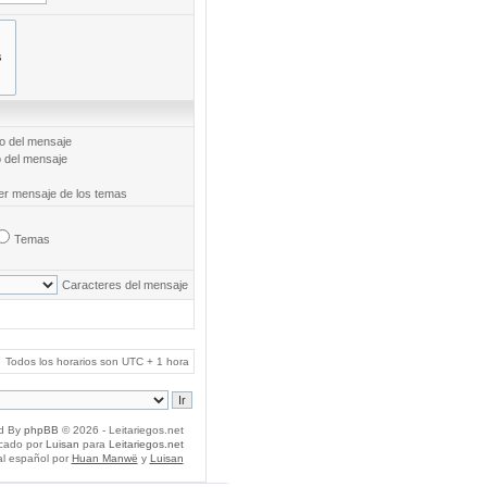
to del mensaje
o del mensaje
mer mensaje de los temas
Temas
Caracteres del mensaje
Todos los horarios son UTC + 1 hora
d By
phpBB
© 2026 - Leitariegos.net
icado por
Luisan
para
Leitariegos.net
al español por
Huan Manwë
y
Luisan