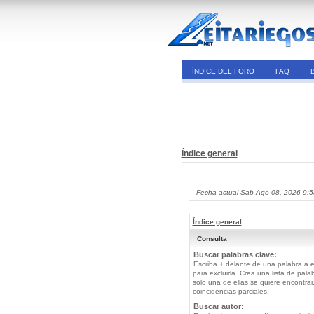
ÍNDICE DEL FORO
FAQ
Índice general
Fecha actual Sab Ago 08, 2026 9:
Índice general
Consulta
Buscar palabras clave:
Escriba
+
delante de una palabra a e
para excluirla. Crea una lista de pal
solo una de ellas se quiere encontra
coincidencias parciales.
Buscar autor: