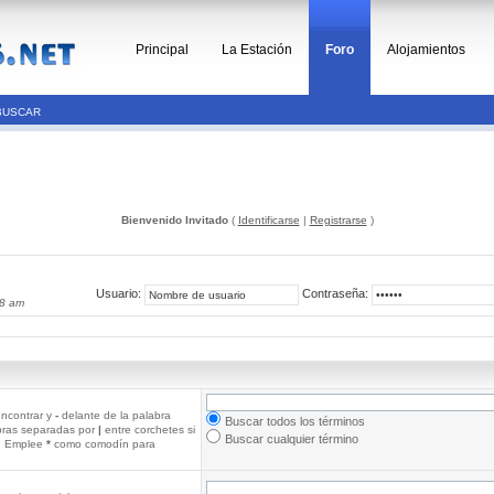
Principal
La Estación
Foro
Alojamientos
BUSCAR
Bienvenido Invitado
(
Identificarse
|
Registrarse
)
Usuario:
Contraseña:
58 am
ncontrar y
-
delante de la palabra
Buscar todos los términos
abras separadas por
|
entre corchetes si
Buscar cualquier término
r. Emplee
*
como comodín para