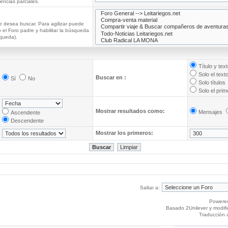
ncias parciales.
e desea buscar. Para agilizar puede
 el Foro padre y habilitar la búsqueda
queda).
Título y tex
Solo el text
Buscar en :
Sí
No
Solo títulos
Solo el pri
Mostrar resultados como:
Mensajes
Ascendente
Descendente
Mostrar los primeros:
Saltar a:
Powere
Basado 2Unilever y modif
Traducción 