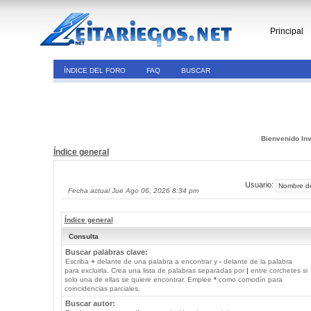
Principal
ÍNDICE DEL FORO
FAQ
BUSCAR
Bienvenido Inv
Índice general
Usuario:
Fecha actual Jue Ago 06, 2026 8:34 pm
Índice general
Consulta
Buscar palabras clave:
Escriba
+
delante de una palabra a encontrar y
-
delante de la palabra
para excluirla. Crea una lista de palabras separadas por
|
entre corchetes si
solo una de ellas se quiere encontrar. Emplee
*
como comodín para
coincidencias parciales.
Buscar autor: